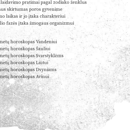
alaidavimo pratimai pagal zodiako ženklus
us skirtumas poros gyvenime
o laikas ir jo įtaka charakteriui
io fazės įtaka žmogaus organizmui
metų horoskopas Vandeniui
metų horoskopas Šauliui
metų horoskopas Svarstyklėms
metų horoskopas Liūtui
metų horoskopas Dvyniams
metų horoskopas Avinui