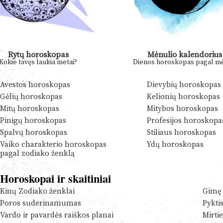
Rytų horoskopas
Mėnulio kalendorius
Kokie tavęs laukia metai?
Dienos horoskopas pagal mė
Avestos horoskopas
Dievybių horoskopas
Gėlių horoskopas
Kelionių horoskopas
Mitų horoskopas
Mitybos horoskopas
Pinigų horoskopas
Profesijos horoskopa
Spalvų horoskopas
Stiliaus horoskopas
Vaiko charakterio horoskopas
Ydų horoskopas
pagal zodiako ženklą
Horoskopai ir skaitiniai
Kinų Zodiako ženklai
Gimę 
Poros suderinamumas
Pykti
Vardo ir pavardės raiškos planai
Mirtie