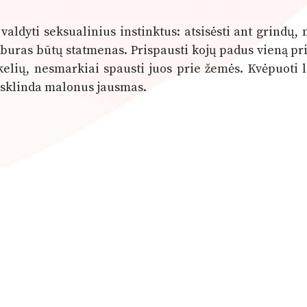
aldyti seksualinius instinktus: atsisėsti ant grindų,
stuburas būtų statmenas. Prispausti kojų padus vieną pri
 kelių, nesmarkiai spausti juos prie žemės. Kvėpuoti l
pasklinda malonus jausmas.