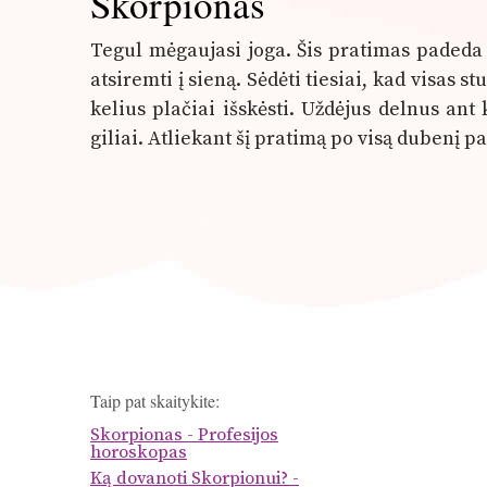
Skorpionas
Tegul mėgaujasi joga. Šis pratimas padeda v
atsiremti į sieną. Sėdėti tiesiai, kad visas 
kelius plačiai išskėsti. Uždėjus delnus ant
giliai. Atliekant šį pratimą po visą dubenį 
Taip pat skaitykite:
Skorpionas - Profesijos
horoskopas
Ką dovanoti Skorpionui? -