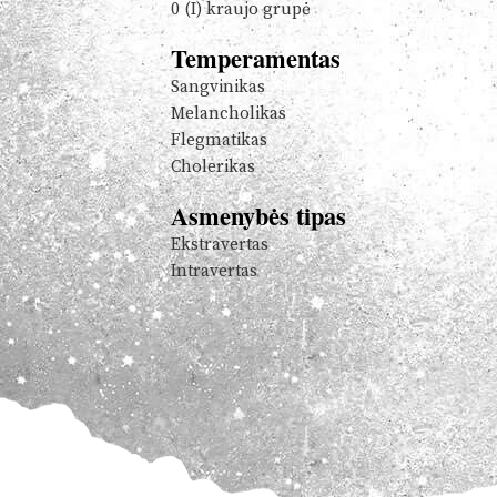
0 (I) kraujo grupė
Temperamentas
Sangvinikas
Melancholikas
Flegmatikas
Cholerikas
Asmenybės tipas
Ekstravertas
Intravertas