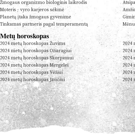
Žmogaus organizmo biologinis laikrodis
Atsip
Moteris - vyro karjeros sėkmė
Amžia
Planetų įtaka žmogaus gyvenime
Gimim
Tinkamas partneris pagal temperamentą
Mėnul
Metų horoskopas
2024 metų horoskopas Žuvims
2024 
2024 metų horoskopas Ožiaragiui
2024 
2024 metų horoskopas Skorpionui
2024 
2024 metų horoskopas Mergelei
2024 
2024 metų horoskopas Vėžiui
2024 
2024 metų horoskopas Jaučiui
2024 