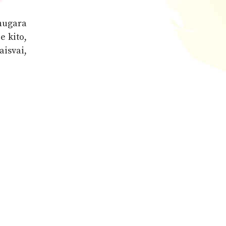
 nugara
e kito,
aisvai,