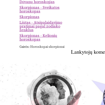
Dovanų horoskopas
Skorpionas - Sveikatos
horoskopas
Skorpionas
Liūtas - Atsipalaidavimo
pratimai pagal zodiako
ženklus
Skorpionas - Kelionių
horoskopas
Gairės:
Horoskopai skorpionui
Lankytojų kome