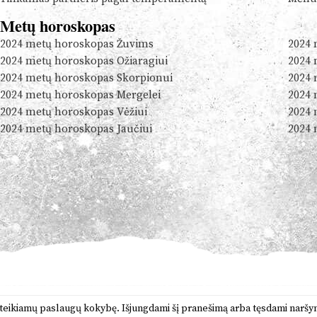
Metų horoskopas
2024 metų horoskopas Žuvims
2024 
2024 metų horoskopas Ožiaragiui
2024 
2024 metų horoskopas Skorpionui
2024 
2024 metų horoskopas Mergelei
2024 
2024 metų horoskopas Vėžiui
2024 
2024 metų horoskopas Jaučiui
2024 
ms teikiamų paslaugų kokybę. Išjungdami šį pranešimą arba tęsdami narš