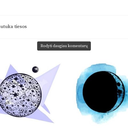
putuka tiesos
Rodyti daugiau komentarų