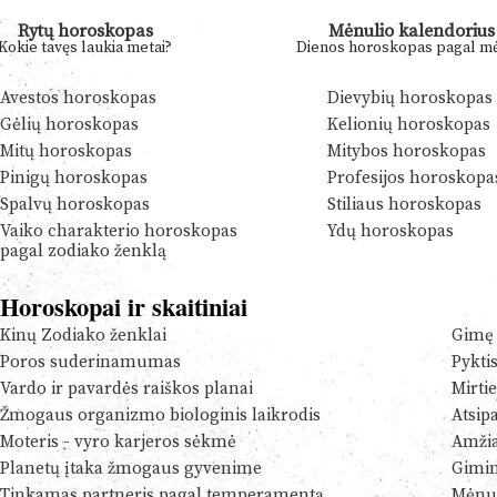
Rytų horoskopas
Mėnulio kalendorius
Kokie tavęs laukia metai?
Dienos horoskopas pagal mė
Avestos horoskopas
Dievybių horoskopas
Gėlių horoskopas
Kelionių horoskopas
Mitų horoskopas
Mitybos horoskopas
Pinigų horoskopas
Profesijos horoskopa
Spalvų horoskopas
Stiliaus horoskopas
Vaiko charakterio horoskopas
Ydų horoskopas
pagal zodiako ženklą
Horoskopai ir skaitiniai
Kinų Zodiako ženklai
Gimę 
Poros suderinamumas
Pykti
Vardo ir pavardės raiškos planai
Mirtie
Žmogaus organizmo biologinis laikrodis
Atsip
Moteris - vyro karjeros sėkmė
Amžia
Planetų įtaka žmogaus gyvenime
Gimim
Tinkamas partneris pagal temperamentą
Mėnul