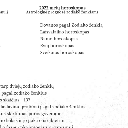
2022 metų horoskopas
nulį
Astrologinė prognozė zodiako ženklams
Dovanos pagal Zodiako ženklą
Laisvalaikio horoskopas
Namų horoskopas
s
Rytų horoskopas
Sveikatos horoskopas
tarp dviejų zodiako ženklų
s pagal zodiako ženklus
s skaičius - 137
alaidavimo pratimai pagal zodiako ženklus
us skirtumas poros gyvenime
o laikas ir jo įtaka charakteriui
io fazės įtaka žmogaus organizmui