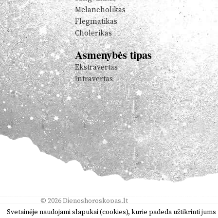
Melancholikas
Flegmatikas
Cholerikas
Asmenybės tipas
Ekstravertas
Intravertas
© 2026
Dienoshoroskopas.lt
Orai
,
anekdotai
,
vertimas
,
žaidimai
Svetainėje naudojami slapukai (cookies), kurie padeda užtikrinti ju