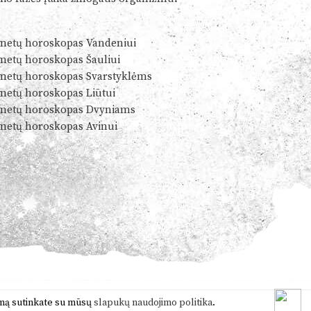
metų horoskopas Vandeniui
metų horoskopas Šauliui
metų horoskopas Svarstyklėms
metų horoskopas Liūtui
metų horoskopas Dvyniams
metų horoskopas Avinui
ymą sutinkate su mūsų
slapukų naudojimo politika
.