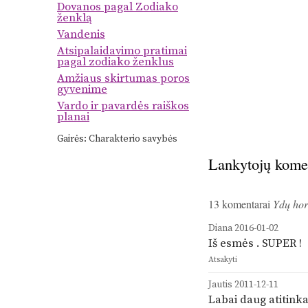
Dovanos pagal Zodiako
ženklą
Vandenis
Atsipalaidavimo pratimai
pagal zodiako ženklus
Amžiaus skirtumas poros
gyvenime
Vardo ir pavardės raiškos
planai
Gairės:
Charakterio savybės
Lankytojų kome
13 komentarai
Ydų hor
Diana
2016-01-02
Iš esmės . SUPER !
Atsakyti
Jautis
2011-12-11
Labai daug atitinka