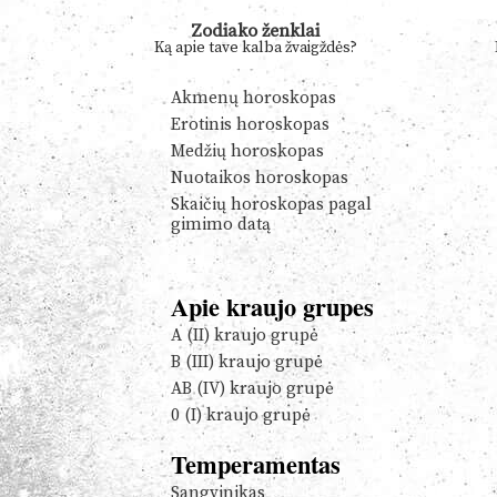
Zodiako ženklai
Ką apie tave kalba žvaigždės?
Akmenų horoskopas
Erotinis horoskopas
Medžių horoskopas
Nuotaikos horoskopas
Skaičių horoskopas pagal
gimimo datą
Apie kraujo grupes
A (II) kraujo grupė
B (III) kraujo grupė
AB (IV) kraujo grupė
0 (I) kraujo grupė
Temperamentas
Sangvinikas