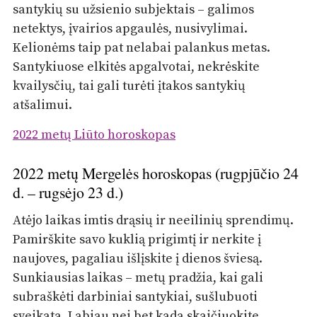
santykių su užsienio subjektais – galimos
netektys, įvairios apgaulės, nusivylimai.
Kelionėms taip pat nelabai palankus metas.
Santykiuose elkitės apgalvotai, nekrėskite
kvailysčių, tai gali turėti įtakos santykių
atšalimui.
2022 metų Liūto horoskopas
2022 metų Mergelės horoskopas (rugpjūčio 24
d. – rugsėjo 23 d.)
Atėjo laikas imtis drąsių ir neeilinių sprendimų.
Pamirškite savo kuklią prigimtį ir nerkite į
naujoves, pagaliau išlįskite į dienos šviesą.
Sunkiausias laikas – metų pradžia, kai gali
subraškėti darbiniai santykiai, sušlubuoti
sveikata. Labiau nei bet kada skaičiuokite,