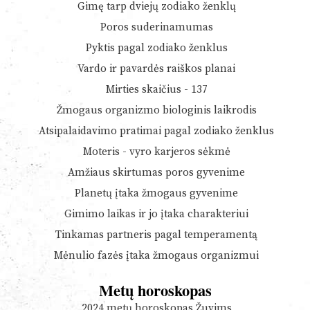
Gimę tarp dviejų zodiako ženklų
Poros suderinamumas
Pyktis pagal zodiako ženklus
Vardo ir pavardės raiškos planai
Mirties skaičius - 137
Žmogaus organizmo biologinis laikrodis
Atsipalaidavimo pratimai pagal zodiako ženklus
Moteris - vyro karjeros sėkmė
Amžiaus skirtumas poros gyvenime
Planetų įtaka žmogaus gyvenime
Gimimo laikas ir jo įtaka charakteriui
Tinkamas partneris pagal temperamentą
Mėnulio fazės įtaka žmogaus organizmui
Metų horoskopas
2024 metų horoskopas Žuvims