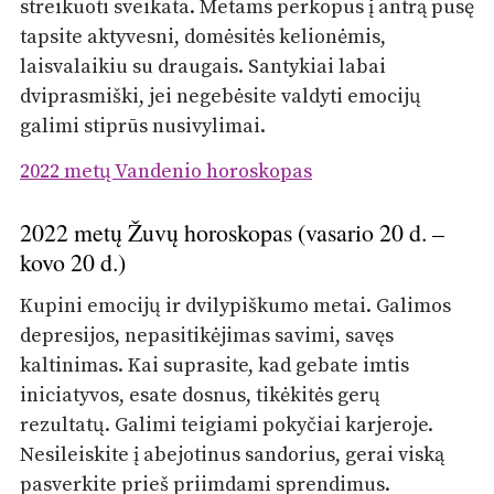
streikuoti sveikata. Metams perkopus į antrą pusę
tapsite aktyvesni, domėsitės kelionėmis,
laisvalaikiu su draugais. Santykiai labai
dviprasmiški, jei negebėsite valdyti emocijų
galimi stiprūs nusivylimai.
2022 metų Vandenio horoskopas
2022 metų Žuvų horoskopas (vasario 20 d. –
kovo 20 d.)
Kupini emocijų ir dvilypiškumo metai. Galimos
depresijos, nepasitikėjimas savimi, savęs
kaltinimas. Kai suprasite, kad gebate imtis
iniciatyvos, esate dosnus, tikėkitės gerų
rezultatų. Galimi teigiami pokyčiai karjeroje.
Nesileiskite į abejotinus sandorius, gerai viską
pasverkite prieš priimdami sprendimus.