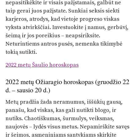
nepasitikėkite ir visais pažįstamais, galbūt ne
taip gerai juos pažįstate. Sunkiai seksis siekti
karjeros, atrodys, kad vietoje progreso viskas
vyksta atvirkščiai. Investuokite į namus, gerbūvį,
šeimą ir jos poreikius – neapsiriksite.
Neturintiems antros pusės, nemenka tikimybė
tokią sutikti.
2022 metų Šaulio horoskopas
2022 metų Ožiaragio horoskopas (gruodžio 22
d. – sausio 20 d.)
Metų pradžia žada neramumus, iššūkių gausą,
panašu, kad viskas, kas gali nutikti blogo, ir
nutiks. Chaotiškumas, šurmulys, veiksmas,
naujovės – lydės visus metus. Nepamirškite savęs
ir šeimos, asmeniniams santykiams skirkite