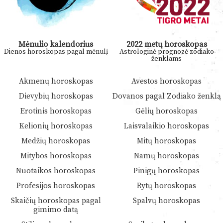
Mėnulio kalendorius
2022 metų horoskopas
Dienos horoskopas pagal mėnulį
Astrologinė prognozė zodiako
ženklams
Akmenų horoskopas
Avestos horoskopas
Dievybių horoskopas
Dovanos pagal Zodiako ženklą
Erotinis horoskopas
Gėlių horoskopas
Kelionių horoskopas
Laisvalaikio horoskopas
Medžių horoskopas
Mitų horoskopas
Mitybos horoskopas
Namų horoskopas
Nuotaikos horoskopas
Pinigų horoskopas
Profesijos horoskopas
Rytų horoskopas
Skaičių horoskopas pagal
Spalvų horoskopas
gimimo datą