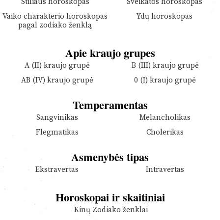
Stiliaus horoskopas
Sveikatos horoskopas
Vaiko charakterio horoskopas
Ydų horoskopas
pagal zodiako ženklą
Apie kraujo grupes
A (II) kraujo grupė
B (III) kraujo grupė
AB (IV) kraujo grupė
0 (I) kraujo grupė
Temperamentas
Sangvinikas
Melancholikas
Flegmatikas
Cholerikas
Asmenybės tipas
Ekstravertas
Intravertas
Horoskopai ir skaitiniai
Kinų Zodiako ženklai