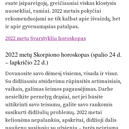
esate įsipareigoję, greičiausiai viskas klostysis
nuosekliai, ramiai. 2022 metais pokyčiai
rekomenduojami ne tik kalbat apie išvaizdą, bet
ir apie gyvenamąsias patalpas.
2022 metų Svarstyklių horoskopas
2022 metų Skorpiono horoskopas (spalio 24 d.
– lapkričio 22 d.)
Dovanosite savo dėmesį visiems, visada ir visur.
Su didžiausiu atsidavimu rūpinsitės artimaisiais,
vaikais, galimas šeimos pagausėjimas. Darbe
nesielkite pernelyg drąsiai, net jei būsite
užtikrinti savo teisumu, galite savo rankomis
susikurti didžiulių problemų. 2022 metai
kelionėms nepalankūs, apskritai, didžioji dalis
naujienų susijusių su užsieniu – turės neigiamą