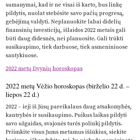
sumanymai, kad ir ne visai iš karto, bus linkę
pildytis, nuolat stebėsite savo pačių progresą,
gebėjimą valdyti. Neplanuokite labai didelių
finansinių investicijų, išlaidos 2022 metais gali
būti daug didesnės, nei planuosite. Gali trūkti
susikaupimo, tiek darbuose, tiek asmeniniuose
santykiuose.
2022 metų Dvynių horoskopas
2022 metų Vėžio horoskopas (birželio 22 d. –
liepos 22 d.)
2022 – ieji iš Jūsų pareikalaus daug atsakomybės,
kantrybės ir susikaupimo. Puikus laikas pildyti
savo užgaidas, svajonės turės polinkį pildytis.
Priimkite visus Jums metamus iššūkius, siekite