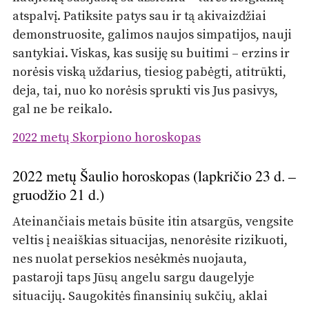
atspalvį. Patiksite patys sau ir tą akivaizdžiai
demonstruosite, galimos naujos simpatijos, nauji
santykiai. Viskas, kas susiję su buitimi – erzins ir
norėsis viską uždarius, tiesiog pabėgti, atitrūkti,
deja, tai, nuo ko norėsis sprukti vis Jus pasivys,
gal ne be reikalo.
2022 metų Skorpiono horoskopas
2022 metų Šaulio horoskopas (lapkričio 23 d. –
gruodžio 21 d.)
Ateinančiais metais būsite itin atsargūs, vengsite
veltis į neaiškias situacijas, nenorėsite rizikuoti,
nes nuolat persekios nesėkmės nuojauta,
pastaroji taps Jūsų angelu sargu daugelyje
situacijų. Saugokitės finansinių sukčių, aklai