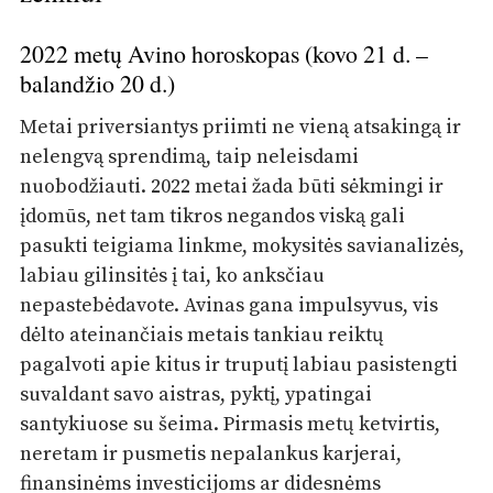
2022 metų Avino horoskopas (kovo 21 d. –
balandžio 20 d.)
Metai priversiantys priimti ne vieną atsakingą ir
nelengvą sprendimą, taip neleisdami
nuobodžiauti. 2022 metai žada būti sėkmingi ir
įdomūs, net tam tikros negandos viską gali
pasukti teigiama linkme, mokysitės savianalizės,
labiau gilinsitės į tai, ko anksčiau
nepastebėdavote. Avinas gana impulsyvus, vis
dėlto ateinančiais metais tankiau reiktų
pagalvoti apie kitus ir truputį labiau pasistengti
suvaldant savo aistras, pyktį, ypatingai
santykiuose su šeima. Pirmasis metų ketvirtis,
neretam ir pusmetis nepalankus karjerai,
finansinėms investicijoms ar didesnėms