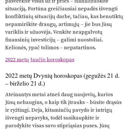
pasverkite visus už ir prieš – išanalizuokite
situaciją. Fortūna greičiausiai nepadės išvengti
konfliktinių situacijų darbe, tačiau, kas benutiktų
nepamirškite draugų, artimųjų – jie bus Jūsų
variklis ir užuovėja. Venkite neapgalvotų
finansinių investicijų – galimi nuostoliai.
Kelionės, ypač tolimos – nepatartinos.
2022 metų Jaučio horoskopas
2022 metų Dvynių horoskopas (gegužės 21 d.
– birželio 21 d.)
Ateinantys metai atneš daug naujovių, kurios
Jūsų nebaugins, o kaip tik įtrauks – būsite drąsūs
ir ryžtingi. Deja, kitaminčių pavydo ir intrigų
išvengti nepavyks, todėl susikaupkite ir
parodykite visas savo stipriąsias puses. Jūsų