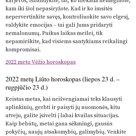
karjeros, išbandykite, tai, ko niekada nemėginote,
kam iki šiol nepasiryžote. Kad ir ko imsitės
nepervertinkite savęs, kontroliuokite savo elgesį,
valdykite emocijas – tai gali Jums pridaryti
nemalonumų. Puikus laikas meilei, tik
nepamirškite, kad visiems santykiams reikalingi
kompromisai.
2022 metų Vėžio horoskopas
2022 metų Liūto horoskopas (liepos 23 d. –
rugpjūčio 23 d.)
Keistas metas, kai neišvengiamai teks klausyti
aplinkinių, gerbti ir paisyti jų nuomonės, kitu
atveju, galite įsivelti į labai kvailas situacijas.
Kaip bebūtų, metai gana sėkmingi, gausūs
pokyčių, naujų atsakomybių, galimybių. Venkite