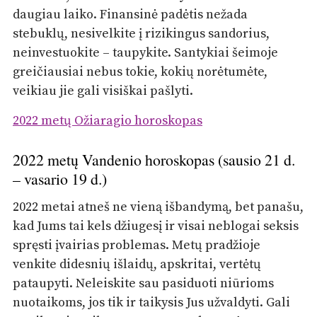
daugiau laiko. Finansinė padėtis nežada
stebuklų, nesivelkite į rizikingus sandorius,
neinvestuokite – taupykite. Santykiai šeimoje
greičiausiai nebus tokie, kokių norėtumėte,
veikiau jie gali visiškai pašlyti.
2022 metų Ožiaragio horoskopas
2022 metų Vandenio horoskopas (sausio 21 d.
– vasario 19 d.)
2022 metai atneš ne vieną išbandymą, bet panašu,
kad Jums tai kels džiugesį ir visai neblogai seksis
spręsti įvairias problemas. Metų pradžioje
venkite didesnių išlaidų, apskritai, vertėtų
pataupyti. Neleiskite sau pasiduoti niūrioms
nuotaikoms, jos tik ir taikysis Jus užvaldyti. Gali