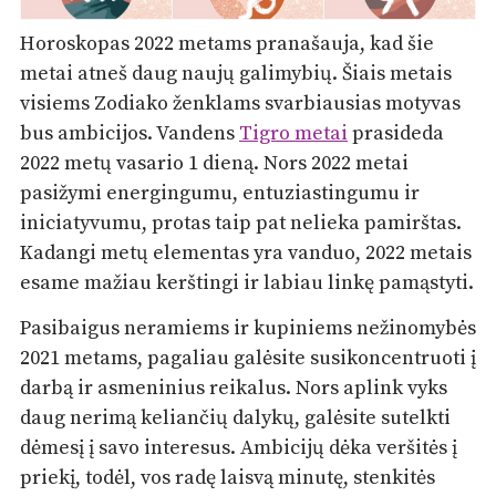
Horoskopas 2022 metams pranašauja, kad šie
metai atneš daug naujų galimybių. Šiais metais
visiems Zodiako ženklams svarbiausias motyvas
bus ambicijos. Vandens
Tigro metai
prasideda
2022 metų vasario 1 dieną. Nors 2022 metai
pasižymi energingumu, entuziastingumu ir
iniciatyvumu, protas taip pat nelieka pamirštas.
Kadangi metų elementas yra vanduo, 2022 metais
esame mažiau kerštingi ir labiau linkę pamąstyti.
Pasibaigus neramiems ir kupiniems nežinomybės
2021 metams, pagaliau galėsite susikoncentruoti į
darbą ir asmeninius reikalus. Nors aplink vyks
daug nerimą keliančių dalykų, galėsite sutelkti
dėmesį į savo interesus. Ambicijų dėka veršitės į
priekį, todėl, vos radę laisvą minutę, stenkitės