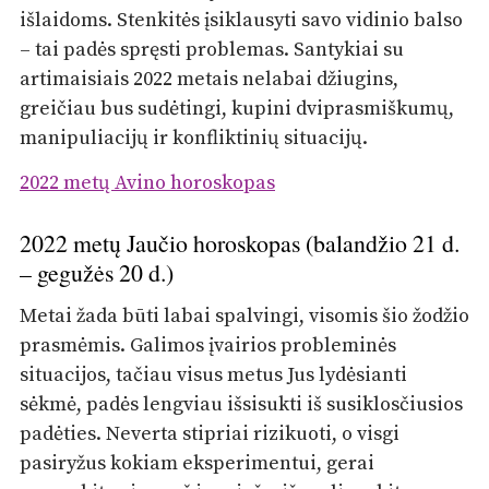
išlaidoms. Stenkitės įsiklausyti savo vidinio balso
– tai padės spręsti problemas. Santykiai su
artimaisiais 2022 metais nelabai džiugins,
greičiau bus sudėtingi, kupini dviprasmiškumų,
manipuliacijų ir konfliktinių situacijų.
2022 metų Avino horoskopas
2022 metų Jaučio horoskopas (balandžio 21 d.
– gegužės 20 d.)
Metai žada būti labai spalvingi, visomis šio žodžio
prasmėmis. Galimos įvairios probleminės
situacijos, tačiau visus metus Jus lydėsianti
sėkmė, padės lengviau išsisukti iš susiklosčiusios
padėties. Neverta stipriai rizikuoti, o visgi
pasiryžus kokiam eksperimentui, gerai