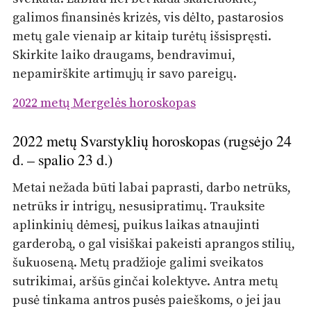
galimos finansinės krizės, vis dėlto, pastarosios
metų gale vienaip ar kitaip turėtų išsispręsti.
Skirkite laiko draugams, bendravimui,
nepamirškite artimųjų ir savo pareigų.
2022 metų Mergelės horoskopas
2022 metų Svarstyklių horoskopas (rugsėjo 24
d. – spalio 23 d.)
Metai nežada būti labai paprasti, darbo netrūks,
netrūks ir intrigų, nesusipratimų. Trauksite
aplinkinių dėmesį, puikus laikas atnaujinti
garderobą, o gal visiškai pakeisti aprangos stilių,
šukuoseną. Metų pradžioje galimi sveikatos
sutrikimai, aršūs ginčai kolektyve. Antra metų
pusė tinkama antros pusės paieškoms, o jei jau