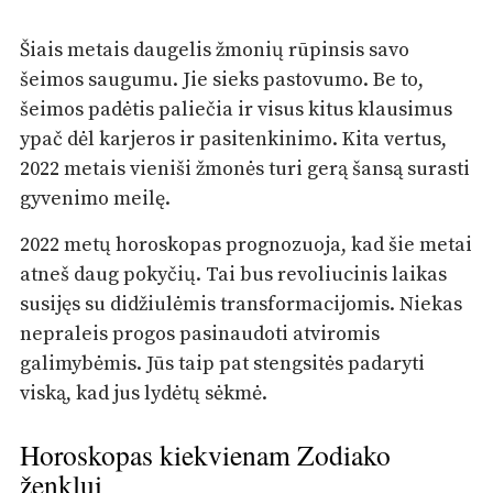
Šiais metais daugelis žmonių rūpinsis savo
šeimos saugumu. Jie sieks pastovumo. Be to,
šeimos padėtis paliečia ir visus kitus klausimus
ypač dėl karjeros ir pasitenkinimo. Kita vertus,
2022 metais vieniši žmonės turi gerą šansą surasti
gyvenimo meilę.
2022 metų horoskopas prognozuoja, kad šie metai
atneš daug pokyčių. Tai bus revoliucinis laikas
susijęs su didžiulėmis transformacijomis. Niekas
nepraleis progos pasinaudoti atviromis
galimybėmis. Jūs taip pat stengsitės padaryti
viską, kad jus lydėtų sėkmė.
Horoskopas kiekvienam Zodiako
ženklui