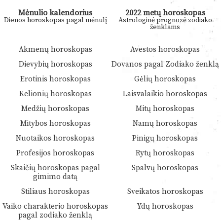
Mėnulio kalendorius
2022 metų horoskopas
Dienos horoskopas pagal mėnulį
Astrologinė prognozė zodiako
ženklams
Akmenų horoskopas
Avestos horoskopas
Dievybių horoskopas
Dovanos pagal Zodiako ženklą
Erotinis horoskopas
Gėlių horoskopas
Kelionių horoskopas
Laisvalaikio horoskopas
Medžių horoskopas
Mitų horoskopas
Mitybos horoskopas
Namų horoskopas
Nuotaikos horoskopas
Pinigų horoskopas
Profesijos horoskopas
Rytų horoskopas
Skaičių horoskopas pagal
Spalvų horoskopas
gimimo datą
Stiliaus horoskopas
Sveikatos horoskopas
Vaiko charakterio horoskopas
Ydų horoskopas
pagal zodiako ženklą