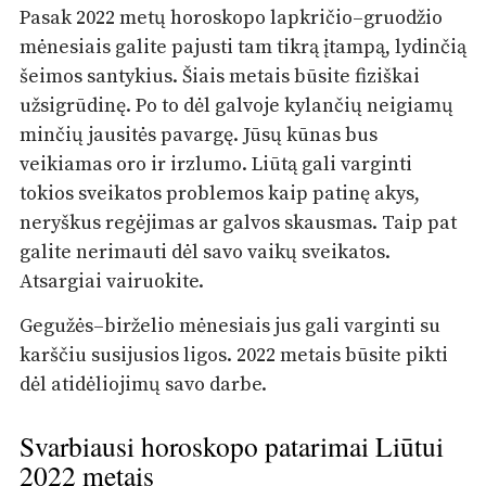
Pasak 2022 metų horoskopo lapkričio–gruodžio
mėnesiais galite pajusti tam tikrą įtampą, lydinčią
šeimos santykius. Šiais metais būsite fiziškai
užsigrūdinę. Po to dėl galvoje kylančių neigiamų
minčių jausitės pavargę. Jūsų kūnas bus
veikiamas oro ir irzlumo. Liūtą gali varginti
tokios sveikatos problemos kaip patinę akys,
neryškus regėjimas ar galvos skausmas. Taip pat
galite nerimauti dėl savo vaikų sveikatos.
Atsargiai vairuokite.
Gegužės–birželio mėnesiais jus gali varginti su
karščiu susijusios ligos. 2022 metais būsite pikti
dėl atidėliojimų savo darbe.
Svarbiausi horoskopo patarimai Liūtui
2022 metais