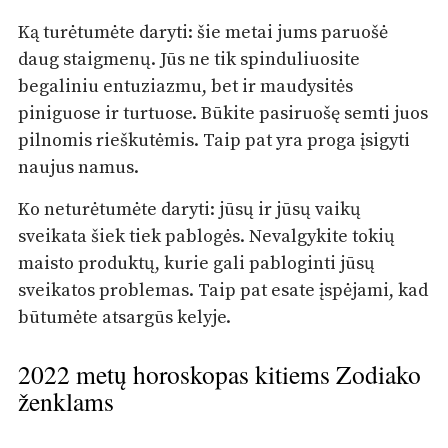
Ką turėtumėte daryti: šie metai jums paruošė
daug staigmenų. Jūs ne tik spinduliuosite
begaliniu entuziazmu, bet ir maudysitės
piniguose ir turtuose. Būkite pasiruošę semti juos
pilnomis rieškutėmis. Taip pat yra proga įsigyti
naujus namus.
Ko neturėtumėte daryti: jūsų ir jūsų vaikų
sveikata šiek tiek pablogės. Nevalgykite tokių
maisto produktų, kurie gali pabloginti jūsų
sveikatos problemas. Taip pat esate įspėjami, kad
būtumėte atsargūs kelyje.
2022 metų horoskopas kitiems Zodiako
ženklams