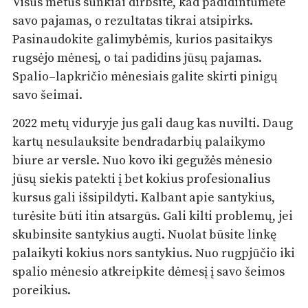
Visus metus sunkiai dirbsite, kad padidintumėte
savo pajamas, o rezultatas tikrai atsipirks.
Pasinaudokite galimybėmis, kurios pasitaikys
rugsėjo mėnesį, o tai padidins jūsų pajamas.
Spalio–lapkričio mėnesiais galite skirti pinigų
savo šeimai.
2022 metų viduryje jus gali daug kas nuvilti. Daug
kartų nesulauksite bendradarbių palaikymo
biure ar versle. Nuo kovo iki gegužės mėnesio
jūsų siekis patekti į bet kokius profesionalius
kursus gali išsipildyti. Kalbant apie santykius,
turėsite būti itin atsargūs. Gali kilti problemų, jei
skubinsite santykius augti. Nuolat būsite linkę
palaikyti kokius nors santykius. Nuo rugpjūčio iki
spalio mėnesio atkreipkite dėmesį į savo šeimos
poreikius.