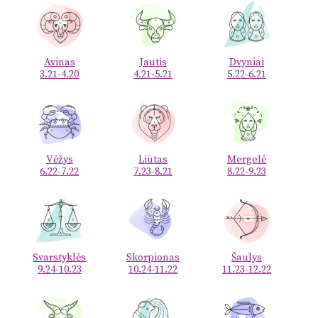
Avinas
Jautis
Dvyniai
3.21-4.20
4.21-5.21
5.22-6.21
Vėžys
Liūtas
Mergelė
6.22-7.22
7.23-8.21
8.22-9.23
Svarstyklės
Skorpionas
Šaulys
9.24-10.23
10.24-11.22
11.23-12.22