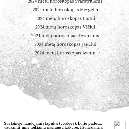
2024 metų horoskopas Svarstyklėms
2024 metų horoskopas Mergelei
2024 metų horoskopas Liūtui
2024 metų horoskopas Vėžiui
2024 metų horoskopas Dvyniams
2024 metų horoskopas Jaučiui
2024 metų horoskopas Avinui
© 2026
Dienoshoroskopas.lt
Svetainėje naudojami slapukai (cookies), kurie padeda
užtikrinti jums teikiamų paslaugų kokybę. Išjungdami šį
Orai
,
anekdotai
,
vertimas
,
žaidimai