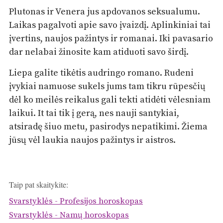
Plutonas ir Venera jus apdovanos seksualumu.
Laikas pagalvoti apie savo įvaizdį. Aplinkiniai tai
įvertins, naujos pažintys ir romanai. Iki pavasario
dar nelabai žinosite kam atiduoti savo širdį.
Liepa galite tikėtis audringo romano. Rudeni
įvykiai namuose sukels jums tam tikru rūpesčių
dėl ko meilės reikalus gali tekti atidėti vėlesniam
laikui. It tai tik į gerą, nes nauji santykiai,
atsiradę šiuo metu, pasirodys nepatikimi. Žiema
jūsų vėl laukia naujos pažintys ir aistros.
Taip pat skaitykite:
Svarstyklės - Profesijos horoskopas
Svarstyklės - Namų horoskopas