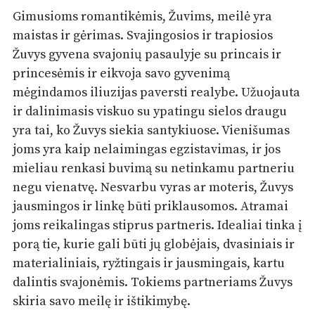
Gimusioms romantikėmis, Žuvims, meilė yra
maistas ir gėrimas. Svajingosios ir trapiosios
Žuvys gyvena svajonių pasaulyje su princais ir
princesėmis ir eikvoja savo gyvenimą
mėgindamos iliuzijas paversti realybe. Užuojauta
ir dalinimasis viskuo su ypatingu sielos draugu
yra tai, ko Žuvys siekia santykiuose. Vienišumas
joms yra kaip nelaimingas egzistavimas, ir jos
mieliau renkasi buvimą su netinkamu partneriu
negu vienatvę. Nesvarbu vyras ar moteris, Žuvys
jausmingos ir linkę būti priklausomos. Atramai
joms reikalingas stiprus partneris. Idealiai tinka į
porą tie, kurie gali būti jų globėjais, dvasiniais ir
materialiniais, ryžtingais ir jausmingais, kartu
dalintis svajonėmis. Tokiems partneriams Žuvys
skiria savo meilę ir ištikimybę.