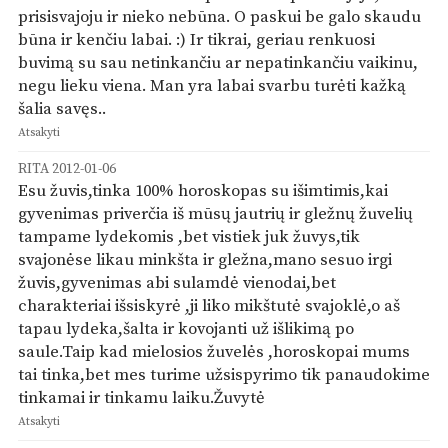
prisisvajoju ir nieko nebūna. O paskui be galo skaudu
būna ir kenčiu labai. :) Ir tikrai, geriau renkuosi
buvimą su sau netinkančiu ar nepatinkančiu vaikinu,
negu lieku viena. Man yra labai svarbu turėti kažką
šalia savęs..
Atsakyti
RITA
2012-01-06
Esu žuvis,tinka 100% horoskopas su išimtimis,kai
gyvenimas priverčia iš mūsų jautrių ir gležnų žuvelių
tampame lydekomis ,bet vistiek juk žuvys,tik
svajonėse likau minkšta ir gležna,mano sesuo irgi
žuvis,gyvenimas abi sulamdė vienodai,bet
charakteriai išsiskyrė ,ji liko mikštutė svajoklė,o aš
tapau lydeka,šalta ir kovojanti už išlikimą po
saule.Taip kad mielosios žuvelės ,horoskopai mums
tai tinka,bet mes turime užsispyrimo tik panaudokime
tinkamai ir tinkamu laiku.Žuvytė
Atsakyti