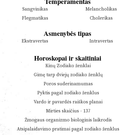
Temperamentas
Sangvinikas
Melancholikas
Flegmatikas
Cholerikas
Asmenybės tipas
Ekstravertas
Intravertas
Horoskopai ir skaitiniai
Kinų Zodiako ženklai
Gimę tarp dviejų zodiako ženklų
Poros suderinamumas
Pyktis pagal zodiako ženklus
Vardo ir pavardės raiškos planai
Mirties skaičius - 137
Žmogaus organizmo biologinis laikrodis
Atsipalaidavimo pratimai pagal zodiako ženklus