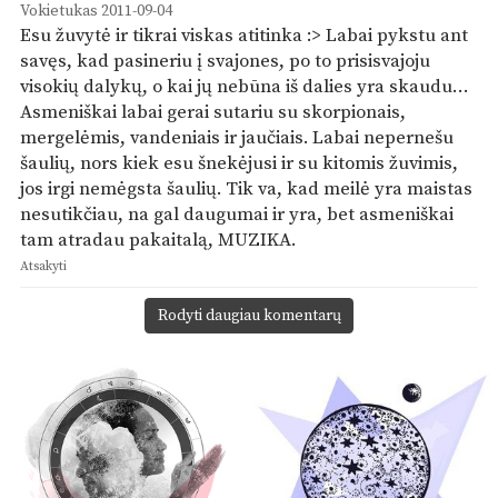
Vokietukas
2011-09-04
Esu žuvytė ir tikrai viskas atitinka :> Labai pykstu ant
savęs, kad pasineriu į svajones, po to prisisvajoju
visokių dalykų, o kai jų nebūna iš dalies yra skaudu…
Asmeniškai labai gerai sutariu su skorpionais,
mergelėmis, vandeniais ir jaučiais. Labai nepernešu
šaulių, nors kiek esu šnekėjusi ir su kitomis žuvimis,
jos irgi nemėgsta šaulių. Tik va, kad meilė yra maistas
nesutikčiau, na gal daugumai ir yra, bet asmeniškai
tam atradau pakaitalą, MUZIKA.
Atsakyti
Rodyti daugiau komentarų