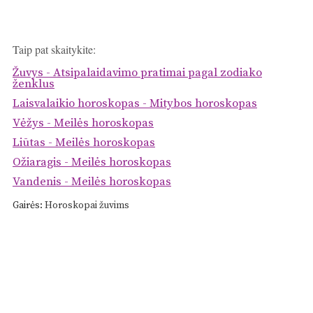
Taip pat skaitykite:
Žuvys - Atsipalaidavimo pratimai pagal zodiako
ženklus
Laisvalaikio horoskopas - Mitybos horoskopas
Vėžys - Meilės horoskopas
Liūtas - Meilės horoskopas
Ožiaragis - Meilės horoskopas
Vandenis - Meilės horoskopas
Gairės:
Horoskopai žuvims