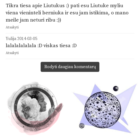
Tikra tiesa apie Liutukus :) pati esu Liutuke myliu
viena vieninteli berniuka ir esu jam istikima, o mano
meile jam neturi ribu :))
Atsakyti
Yulija
2014-03-05
lalalalalalala :D viskas tiesa :D
Atsakyti
Rodyti daugiau komentarų