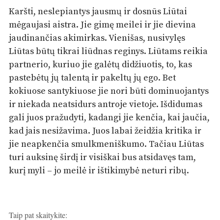
Karšti, neslepiantys jausmų ir dosnūs Liūtai
mėgaujasi aistra. Jie gimę meilei ir jie dievina
jaudinančias akimirkas. Vienišas, nusivylęs
Liūtas būtų tikrai liūdnas reginys. Liūtams reikia
partnerio, kuriuo jie galėtų didžiuotis, to, kas
pastebėtų jų talentą ir pakeltų jų ego. Bet
kokiuose santykiuose jie nori būti dominuojantys
ir niekada neatsidurs antroje vietoje. Išdidumas
gali juos pražudyti, kadangi jie kenčia, kai jaučia,
kad jais nesižavima. Juos labai žeidžia kritika ir
jie neapkenčia smulkmeniškumo. Tačiau Liūtas
turi auksinę širdį ir visiškai bus atsidavęs tam,
kurį myli – jo meilė ir ištikimybė neturi ribų.
Taip pat skaitykite: