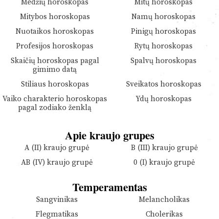
Medžių horoskopas
Mitų horoskopas
Mitybos horoskopas
Namų horoskopas
Nuotaikos horoskopas
Pinigų horoskopas
Profesijos horoskopas
Rytų horoskopas
Skaičių horoskopas pagal
Spalvų horoskopas
gimimo datą
Stiliaus horoskopas
Sveikatos horoskopas
Vaiko charakterio horoskopas
Ydų horoskopas
pagal zodiako ženklą
Apie kraujo grupes
A (II) kraujo grupė
B (III) kraujo grupė
AB (IV) kraujo grupė
0 (I) kraujo grupė
Temperamentas
Sangvinikas
Melancholikas
Flegmatikas
Cholerikas