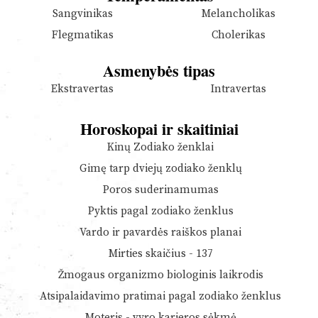
Sangvinikas
Melancholikas
Flegmatikas
Cholerikas
Asmenybės tipas
Ekstravertas
Intravertas
Horoskopai ir skaitiniai
Kinų Zodiako ženklai
Gimę tarp dviejų zodiako ženklų
Poros suderinamumas
Pyktis pagal zodiako ženklus
Vardo ir pavardės raiškos planai
Mirties skaičius - 137
Žmogaus organizmo biologinis laikrodis
Atsipalaidavimo pratimai pagal zodiako ženklus
Moteris - vyro karjeros sėkmė