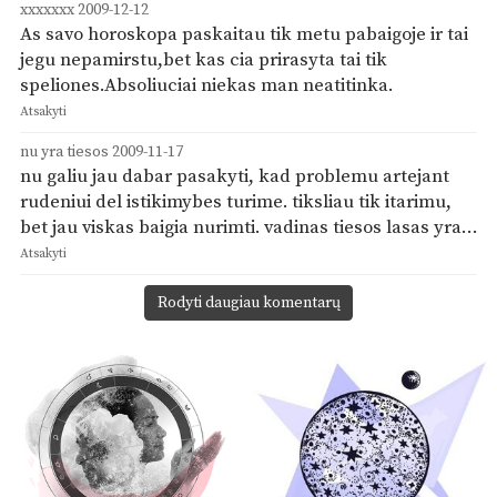
xxxxxxx
2009-12-12
As savo horoskopa paskaitau tik metu pabaigoje ir tai
jegu nepamirstu,bet kas cia prirasyta tai tik
speliones.Absoliuciai niekas man neatitinka.
Atsakyti
nu yra tiesos
2009-11-17
nu galiu jau dabar pasakyti, kad problemu artejant
rudeniui del istikimybes turime. tiksliau tik itarimu,
bet jau viskas baigia nurimti. vadinas tiesos lasas yra…
Atsakyti
Rodyti daugiau komentarų