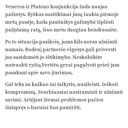
Veneros ir Plutono konjunkcija žada naujas
pažintys. Ryškus susitikimai jūsų laukia pirmoje
metų pusėje, kada pasitaikys galimybė išplėsti
pažįstamų ratą, šiuo metu daugiau bendrausite.
Po to situacija pasikeis, jums kils noras užsiimti
namais. Rudenį partnerio elgesys gali priversti
jus susidomėti jo ištikimybe. Neskubėkite
nutraukti ryšių.Vertėtu gerai pagalvoti prieš jam
pasakant apie savo įtarimus.
Gal teks su kažkuo tai taikytis, nusileisti. Ieškoti
kompromisų. Svarbiausiai nusiraminti ir užsiimti
savimi. Artėjant žiemai problemos pačios
išsispręs o barniai bus pamiršti.