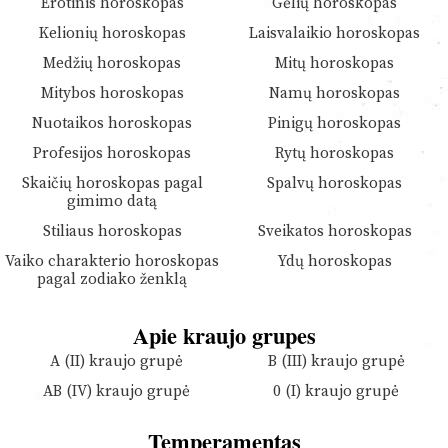
Erotinis horoskopas
Gėlių horoskopas
Kelionių horoskopas
Laisvalaikio horoskopas
Medžių horoskopas
Mitų horoskopas
Mitybos horoskopas
Namų horoskopas
Nuotaikos horoskopas
Pinigų horoskopas
Profesijos horoskopas
Rytų horoskopas
Skaičių horoskopas pagal
Spalvų horoskopas
gimimo datą
Stiliaus horoskopas
Sveikatos horoskopas
Vaiko charakterio horoskopas
Ydų horoskopas
pagal zodiako ženklą
Apie kraujo grupes
A (II) kraujo grupė
B (III) kraujo grupė
AB (IV) kraujo grupė
0 (I) kraujo grupė
Temperamentas