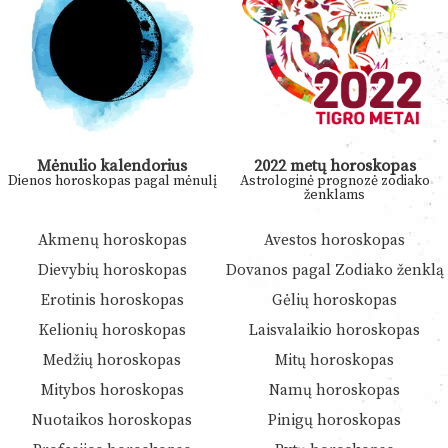
Mėnulio kalendorius
2022 metų horoskopas
Dienos horoskopas pagal mėnulį
Astrologinė prognozė zodiako
ženklams
Akmenų horoskopas
Avestos horoskopas
Dievybių horoskopas
Dovanos pagal Zodiako ženklą
Erotinis horoskopas
Gėlių horoskopas
Kelionių horoskopas
Laisvalaikio horoskopas
Medžių horoskopas
Mitų horoskopas
Mitybos horoskopas
Namų horoskopas
Nuotaikos horoskopas
Pinigų horoskopas