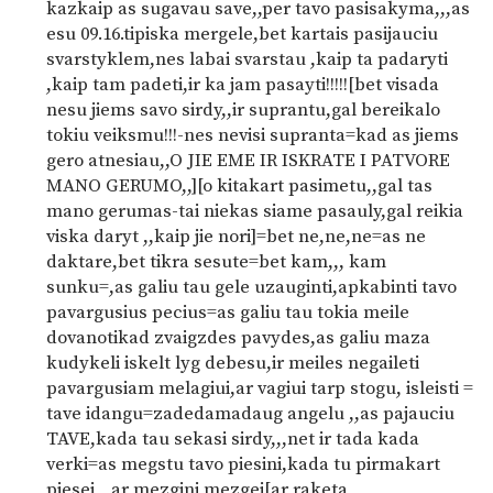
kazkaip as sugavau save,,per tavo pasisakyma,,,as
esu 09.16.tipiska mergele,bet kartais pasijauciu
svarstyklem,nes labai svarstau ,kaip ta padaryti
,kaip tam padeti,ir ka jam pasayti!!!!![bet visada
nesu jiems savo sirdy,,ir suprantu,gal bereikalo
tokiu veiksmu!!!-nes nevisi supranta=kad as jiems
gero atnesiau,,O JIE EME IR ISKRATE I PATVORE
MANO GERUMO,,][o kitakart pasimetu,,gal tas
mano gerumas-tai niekas siame pasauly,gal reikia
viska daryt ,,kaip jie nori]=bet ne,ne,ne=as ne
daktare,bet tikra sesute=bet kam,,, kam
sunku=,as galiu tau gele uzauginti,apkabinti tavo
pavargusius pecius=as galiu tau tokia meile
dovanotikad zvaigzdes pavydes,as galiu maza
kudykeli iskelt lyg debesu,ir meiles negaileti
pavargusiam melagiui,ar vagiui tarp stogu, isleisti =
tave idangu=zadedamadaug angelu ,,as pajauciu
TAVE,kada tau sekasi sirdy,,,net ir tada kada
verki=as megstu tavo piesini,kada tu pirmakart
piesei,,,ar mezgini mezgei[ar raketa