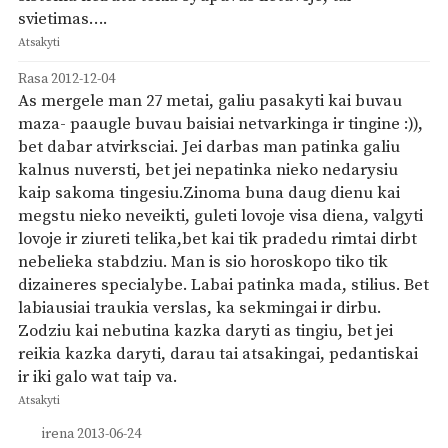
svietimas….
Atsakyti
Rasa
2012-12-04
As mergele man 27 metai, galiu pasakyti kai buvau
maza- paaugle buvau baisiai netvarkinga ir tingine :)),
bet dabar atvirksciai. Jei darbas man patinka galiu
kalnus nuversti, bet jei nepatinka nieko nedarysiu
kaip sakoma tingesiu.Zinoma buna daug dienu kai
megstu nieko neveikti, guleti lovoje visa diena, valgyti
lovoje ir ziureti telika,bet kai tik pradedu rimtai dirbt
nebelieka stabdziu. Man is sio horoskopo tiko tik
dizaineres specialybe. Labai patinka mada, stilius. Bet
labiausiai traukia verslas, ka sekmingai ir dirbu.
Zodziu kai nebutina kazka daryti as tingiu, bet jei
reikia kazka daryti, darau tai atsakingai, pedantiskai
ir iki galo wat taip va.
Atsakyti
irena
2013-06-24