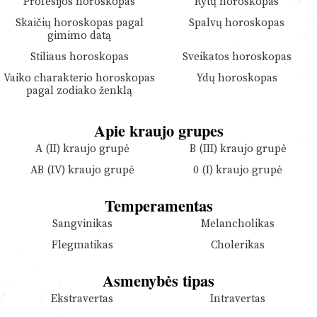
Profesijos horoskopas
Rytų horoskopas
Skaičių horoskopas pagal
Spalvų horoskopas
gimimo datą
Stiliaus horoskopas
Sveikatos horoskopas
Vaiko charakterio horoskopas
Ydų horoskopas
pagal zodiako ženklą
Apie kraujo grupes
A (II) kraujo grupė
B (III) kraujo grupė
AB (IV) kraujo grupė
0 (I) kraujo grupė
Temperamentas
Sangvinikas
Melancholikas
Flegmatikas
Cholerikas
Asmenybės tipas
Ekstravertas
Intravertas