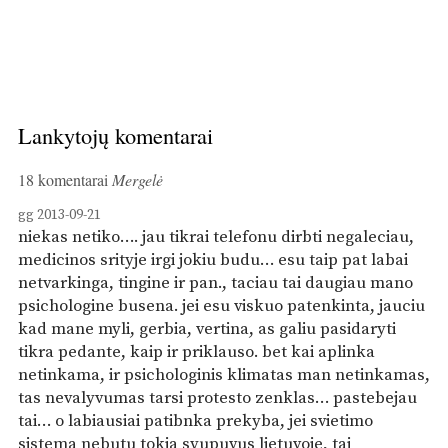
Lankytojų komentarai
18 komentarai
Mergelė
gg
2013-09-21
niekas netiko…. jau tikrai telefonu dirbti negaleciau,
medicinos srityje irgi jokiu budu… esu taip pat labai
netvarkinga, tingine ir pan., taciau tai daugiau mano
psichologine busena. jei esu viskuo patenkinta, jauciu
kad mane myli, gerbia, vertina, as galiu pasidaryti
tikra pedante, kaip ir priklauso. bet kai aplinka
netinkama, ir psichologinis klimatas man netinkamas,
tas nevalyvumas tarsi protesto zenklas… pastebejau
tai… o labiausiai patibnka prekyba, jei svietimo
sistema nebutu tokia syupuvus lietuvoje, tai