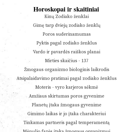
Horoskopai ir skaitiniai
Kinų Zodiako ženklai
Gimę tarp dviejų zodiako ženklų
Poros suderinamumas
Pyktis pagal zodiako ženklus
Vardo ir pavardės raiškos planai
Mirties skaičius - 137
Žmogaus organizmo biologinis laikrodis
Atsipalaidavimo pratimai pagal zodiako ženklus
Moteris - vyro karjeros sėkmė
Amžiaus skirtumas poros gyvenime
Planetų įtaka žmogaus gyvenime
Gimimo laikas ir jo įtaka charakteriui
Tinkamas partneris pagal temperamentą
Mėnulio fazės įtaka žmogaus organizmui