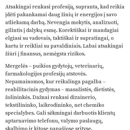
Atsakingai renkasi profesiją, supranta, kad reikia
įdėti pakankamai daug žinių ir energijos į savo
atliekamą darbą. Nevengia mokytis, analizuoti,
gilintis į dalykų esmę. Korektiškai ir mandagiai
elgiasi su vadovais, taktiškai ir supratingai, o
kartu ir reikliai su pavaldiniais. Labai atsakingai
žiūri į finansus, nemėgsta rizikos.
Mergelės – puikios gydytojų, veterinarių,
farmakologijos profesijų atstovės.
Nepamainomos, kur reikalinga pagalba –
reabilitacinis gydymas – masažistės, dietistės,
žolininkės. Dažnai renkasi dizainerio,
tekstilininko, laikrodininko, net chemiko
specialybes. Gali sėkmingai darbuotis klientų
aptarnavimo telefonu, valymo paslaugų,
skalbimo ir kitose panašiose srityse.