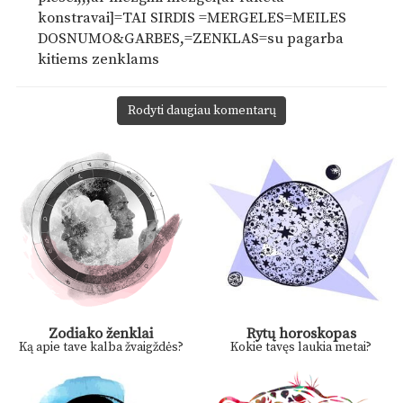
konstravai]=TAI SIRDIS =MERGELES=MEILES
DOSNUMO&GARBES,=ZENKLAS=su pagarba
kitiems zenklams
Rodyti daugiau komentarų
Zodiako ženklai
Rytų horoskopas
Ką apie tave kalba žvaigždės?
Kokie tavęs laukia metai?