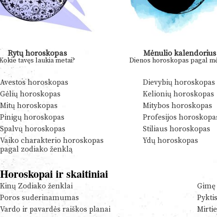
Rytų horoskopas
Mėnulio kalendorius
Kokie tavęs laukia metai?
Dienos horoskopas pagal mė
Avestos horoskopas
Dievybių horoskopas
Gėlių horoskopas
Kelionių horoskopas
Mitų horoskopas
Mitybos horoskopas
Pinigų horoskopas
Profesijos horoskopa
Spalvų horoskopas
Stiliaus horoskopas
Vaiko charakterio horoskopas
Ydų horoskopas
pagal zodiako ženklą
Horoskopai ir skaitiniai
Kinų Zodiako ženklai
Gimę 
Poros suderinamumas
Pykti
Vardo ir pavardės raiškos planai
Mirtie