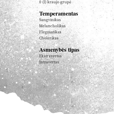
0 (I) kraujo grupė
Temperamentas
Sangvinikas
Melancholikas
Flegmatikas
Cholerikas
Asmenybės tipas
Ekstravertas
Intravertas