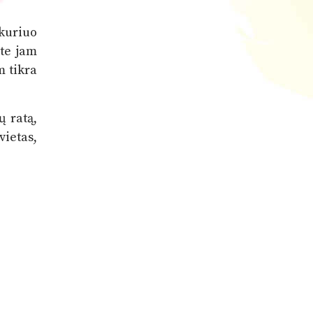
kuriuo
ite jam
m tikra
ų ratą,
ietas,