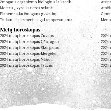
Žmogaus organizmo biologinis laikrodis
Atsip
Moteris - vyro karjeros sėkmė
Amžia
Planetų įtaka žmogaus gyvenime
Gimim
Tinkamas partneris pagal temperamentą
Mėnul
Metų horoskopas
2024 metų horoskopas Žuvims
2024 
2024 metų horoskopas Ožiaragiui
2024 
2024 metų horoskopas Skorpionui
2024 
2024 metų horoskopas Mergelei
2024 
2024 metų horoskopas Vėžiui
2024 
2024 metų horoskopas Jaučiui
2024 