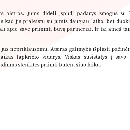
rs aistros. Jums dideli įspūdį padarys žmogus su 
is kad jis praleistu su jumis daugiau laiko, bet duok
ali apie save priminti buvę partneriai. Ir tai atneš ta
jus nepriklausomu. Atsiras galimybė išplėsti pažinči
aikas lapkričio vidurys. Viskas susistatys į savo v
ndimus stenkitės priimti būtent šiuo laiku.