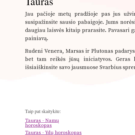
Tauras
Jau pačioje metų pradžioje pas jus užvi
susipažinsite sausio pabaigoje. Jums norės
daugiau laisvės kitaip prarasite. Pavasari g
painiavą.
Rudeni Venera, Marsas ir Plutonas padarys 
bet tam reikės jūsų iniciatyvos. Geras l
išsiaiškinsite savo jausmuose Svarbius spre
Taip pat skaitykite:
Tauras - Namų
horoskopas
Tauras - Ydų horoskopas