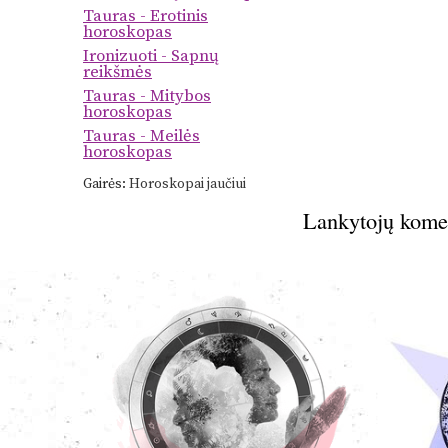
Tauras - Erotinis
horoskopas
Ironizuoti - Sapnų
reikšmės
Tauras - Mitybos
horoskopas
Tauras - Meilės
horoskopas
Gairės:
Horoskopai jaučiui
Lankytojų kome