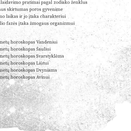
alaidavimo pratimai pagal zodiako ženklus
us skirtumas poros gyvenime
o laikas ir jo įtaka charakteriui
io fazės įtaka žmogaus organizmui
metų horoskopas Vandeniui
metų horoskopas Šauliui
metų horoskopas Svarstyklėms
metų horoskopas Liūtui
metų horoskopas Dvyniams
metų horoskopas Avinui