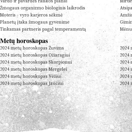
Vardo ir pavardės raiškos planai
Mirtie
Žmogaus organizmo biologinis laikrodis
Atsip
Moteris - vyro karjeros sėkmė
Amžia
Planetų įtaka žmogaus gyvenime
Gimim
Tinkamas partneris pagal temperamentą
Mėnul
Metų horoskopas
2024 metų horoskopas Žuvims
2024 
2024 metų horoskopas Ožiaragiui
2024 
2024 metų horoskopas Skorpionui
2024 
2024 metų horoskopas Mergelei
2024 
2024 metų horoskopas Vėžiui
2024 
2024 metų horoskopas Jaučiui
2024 