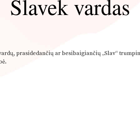
Slavek vardas
 vardų, prasidedančių ar besibaigiančių „Slav“ trumpin
bė.