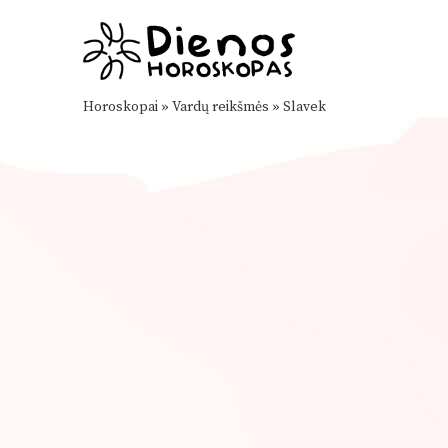
Horoskopai
»
Vardų reikšmės
»
Slavek