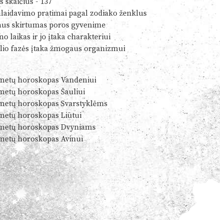
s skaičius - 137
alaidavimo pratimai pagal zodiako ženklus
us skirtumas poros gyvenime
o laikas ir jo įtaka charakteriui
io fazės įtaka žmogaus organizmui
metų horoskopas Vandeniui
metų horoskopas Šauliui
metų horoskopas Svarstyklėms
metų horoskopas Liūtui
metų horoskopas Dvyniams
metų horoskopas Avinui