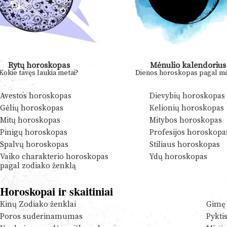
Rytų horoskopas
Mėnulio kalendorius
Kokie tavęs laukia metai?
Dienos horoskopas pagal mė
Avestos horoskopas
Dievybių horoskopas
Gėlių horoskopas
Kelionių horoskopas
Mitų horoskopas
Mitybos horoskopas
Pinigų horoskopas
Profesijos horoskopa
Spalvų horoskopas
Stiliaus horoskopas
Vaiko charakterio horoskopas
Ydų horoskopas
pagal zodiako ženklą
Horoskopai ir skaitiniai
Kinų Zodiako ženklai
Gimę 
Poros suderinamumas
Pykti