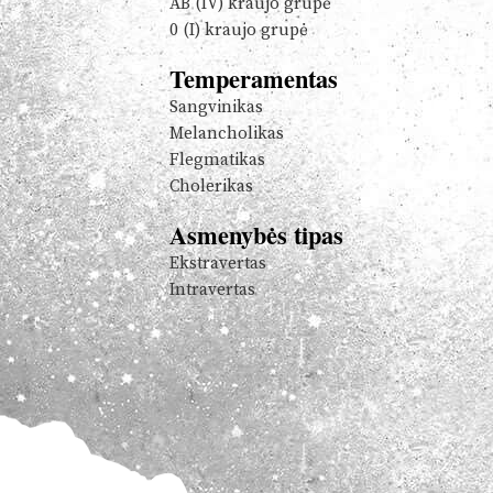
AB (IV) kraujo grupė
0 (I) kraujo grupė
Temperamentas
Sangvinikas
Melancholikas
Flegmatikas
Cholerikas
Asmenybės tipas
Ekstravertas
Intravertas