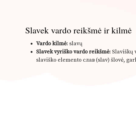
Slavek vardo reikšmė ir kilmė
Vardo kilmė
: slavų
Slavek vyriško vardo reikšmė
: Slaviškų
slaviško elemento слав (slav) šlovė, gar