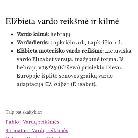
Elžbieta vardo reikšmė ir kilmė
Vardo kilmė
: hebrajų
Vardadienis
: Lapkričio 5 d., Lapkričio 5 d.
Elžbieta moteriško vardo reikšmė
: Lietuviška
vardo Elizabet versija, mažybinė forma. Iš
hebrajų אֱלִישֶׁבַע (Eliševa) prisiekiu Dievu.
Europoje išplito senovės graikų vardo
adaptacija Ἐλισάβετ (Elisabet).
Taip pat skaitykite:
Pablo - Vardų reikšmės
Sarmatas - Vardų reikšmės