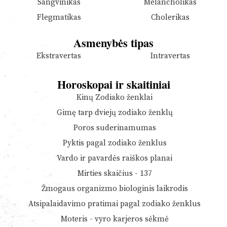
Sangvinikas
Melancholikas
Flegmatikas
Cholerikas
Asmenybės tipas
Ekstravertas
Intravertas
Horoskopai ir skaitiniai
Kinų Zodiako ženklai
Gimę tarp dviejų zodiako ženklų
Poros suderinamumas
Pyktis pagal zodiako ženklus
Vardo ir pavardės raiškos planai
Mirties skaičius - 137
Žmogaus organizmo biologinis laikrodis
Atsipalaidavimo pratimai pagal zodiako ženklus
Moteris - vyro karjeros sėkmė