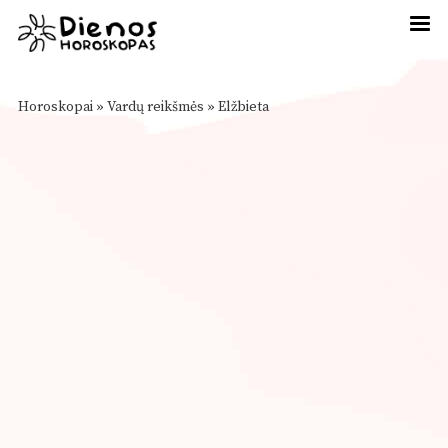
Horoskopai
»
Vardų reikšmės
»
Elžbieta