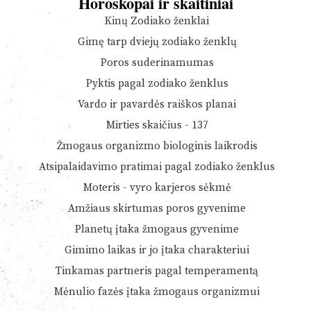
Horoskopai ir skaitiniai
Kinų Zodiako ženklai
Gimę tarp dviejų zodiako ženklų
Poros suderinamumas
Pyktis pagal zodiako ženklus
Vardo ir pavardės raiškos planai
Mirties skaičius - 137
Žmogaus organizmo biologinis laikrodis
Atsipalaidavimo pratimai pagal zodiako ženklus
Moteris - vyro karjeros sėkmė
Amžiaus skirtumas poros gyvenime
Planetų įtaka žmogaus gyvenime
Gimimo laikas ir jo įtaka charakteriui
Tinkamas partneris pagal temperamentą
Mėnulio fazės įtaka žmogaus organizmui