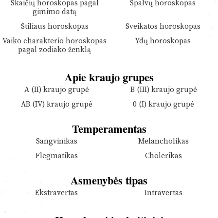
Skaičių horoskopas pagal
Spalvų horoskopas
gimimo datą
Stiliaus horoskopas
Sveikatos horoskopas
Vaiko charakterio horoskopas
Ydų horoskopas
pagal zodiako ženklą
Apie kraujo grupes
A (II) kraujo grupė
B (III) kraujo grupė
AB (IV) kraujo grupė
0 (I) kraujo grupė
Temperamentas
Sangvinikas
Melancholikas
Flegmatikas
Cholerikas
Asmenybės tipas
Ekstravertas
Intravertas