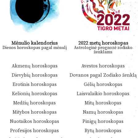
Mėnulio kalendorius
2022 metų horoskopas
Dienos horoskopas pagal mėnulį
Astrologinė prognozė zodiako
ženklams
Akmenų horoskopas
Avestos horoskopas
Dievybių horoskopas
Dovanos pagal Zodiako ženklą
Erotinis horoskopas
Gėlių horoskopas
Kelionių horoskopas
Laisvalaikio horoskopas
Medžių horoskopas
Mitų horoskopas
Mitybos horoskopas
Namų horoskopas
Nuotaikos horoskopas
Pinigų horoskopas
Profesijos horoskopas
Rytų horoskopas