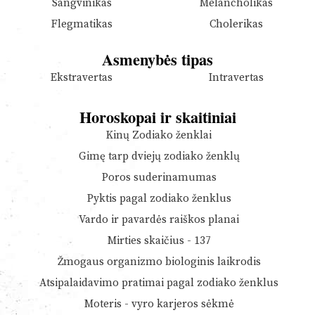
Sangvinikas
Melancholikas
Flegmatikas
Cholerikas
Asmenybės tipas
Ekstravertas
Intravertas
Horoskopai ir skaitiniai
Kinų Zodiako ženklai
Gimę tarp dviejų zodiako ženklų
Poros suderinamumas
Pyktis pagal zodiako ženklus
Vardo ir pavardės raiškos planai
Mirties skaičius - 137
Žmogaus organizmo biologinis laikrodis
Atsipalaidavimo pratimai pagal zodiako ženklus
Moteris - vyro karjeros sėkmė