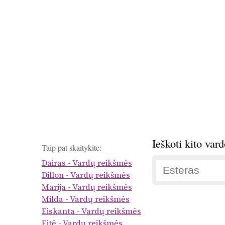
Ieškoti kito var
Taip pat skaitykite:
Dairas - Vardų reikšmės
Dillon - Vardų reikšmės
Marija - Vardų reikšmės
Milda - Vardų reikšmės
Eiskanta - Vardų reikšmės
Eitė - Vardų reikšmės