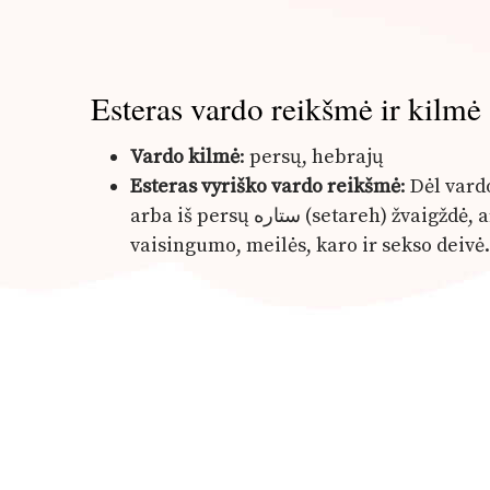
Esteras vardo reikšmė ir kilmė
Vardo kilmė
: persų, hebrajų
Esteras vyriško vardo reikšmė
: Dėl var
arba iš persų ستاره (setareh) žvaigždė, arba iš hebrajų עשתר (Ištar). Ištar – asirų ir babiloniečių
vaisingumo, meilės, karo ir sekso deivė