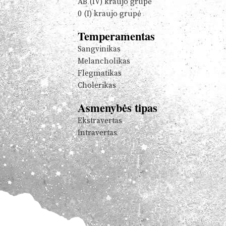
AB (IV) kraujo grupė
0 (I) kraujo grupė
Temperamentas
Sangvinikas
Melancholikas
Flegmatikas
Cholerikas
Asmenybės tipas
Ekstravertas
Intravertas