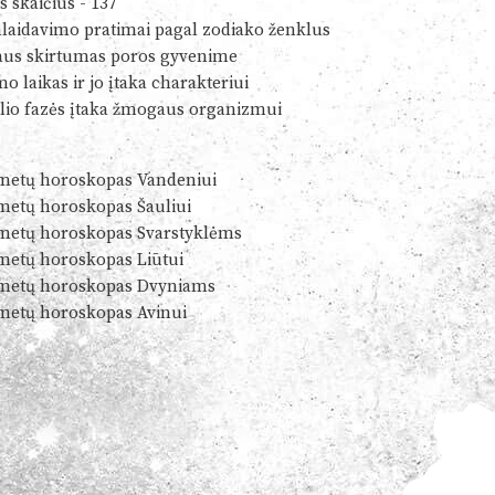
s skaičius - 137
alaidavimo pratimai pagal zodiako ženklus
us skirtumas poros gyvenime
o laikas ir jo įtaka charakteriui
io fazės įtaka žmogaus organizmui
metų horoskopas Vandeniui
metų horoskopas Šauliui
metų horoskopas Svarstyklėms
metų horoskopas Liūtui
metų horoskopas Dvyniams
metų horoskopas Avinui