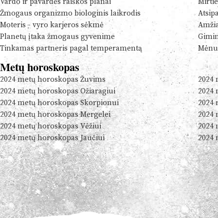
Vardo ir pavardės raiškos planai
Mirtie
Žmogaus organizmo biologinis laikrodis
Atsip
Moteris - vyro karjeros sėkmė
Amžia
Planetų įtaka žmogaus gyvenime
Gimim
Tinkamas partneris pagal temperamentą
Mėnul
Metų horoskopas
2024 metų horoskopas Žuvims
2024 
2024 metų horoskopas Ožiaragiui
2024 
2024 metų horoskopas Skorpionui
2024 
2024 metų horoskopas Mergelei
2024 
2024 metų horoskopas Vėžiui
2024 
2024 metų horoskopas Jaučiui
2024 