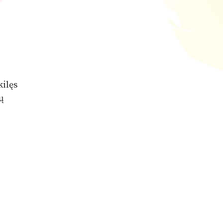
kilęs