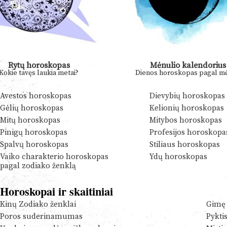
Rytų horoskopas
Mėnulio kalendorius
Kokie tavęs laukia metai?
Dienos horoskopas pagal mė
Avestos horoskopas
Dievybių horoskopas
Gėlių horoskopas
Kelionių horoskopas
Mitų horoskopas
Mitybos horoskopas
Pinigų horoskopas
Profesijos horoskopa
Spalvų horoskopas
Stiliaus horoskopas
Vaiko charakterio horoskopas
Ydų horoskopas
pagal zodiako ženklą
Horoskopai ir skaitiniai
Kinų Zodiako ženklai
Gimę 
Poros suderinamumas
Pykti