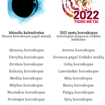
Mėnulio kalendorius
2022 metų horoskopas
Dienos horoskopas pagal mėnulį
Astrologinė prognozė zodiako
ženklams
Akmenų horoskopas
Avestos horoskopas
Dievybių horoskopas
Dovanos pagal Zodiako ženklą
Erotinis horoskopas
Gėlių horoskopas
Kelionių horoskopas
Laisvalaikio horoskopas
Medžių horoskopas
Mitų horoskopas
Mitybos horoskopas
Namų horoskopas
Nuotaikos horoskopas
Pinigų horoskopas
Profesijos horoskopas
Rytų horoskopas