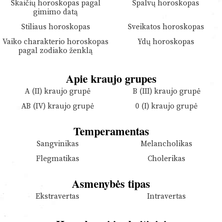
Skaičių horoskopas pagal
Spalvų horoskopas
gimimo datą
Stiliaus horoskopas
Sveikatos horoskopas
Vaiko charakterio horoskopas
Ydų horoskopas
pagal zodiako ženklą
Apie kraujo grupes
A (II) kraujo grupė
B (III) kraujo grupė
AB (IV) kraujo grupė
0 (I) kraujo grupė
Temperamentas
Sangvinikas
Melancholikas
Flegmatikas
Cholerikas
Asmenybės tipas
Ekstravertas
Intravertas