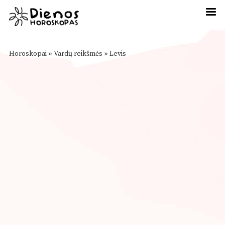
Horoskopai
»
Vardų reikšmės
»
Levis