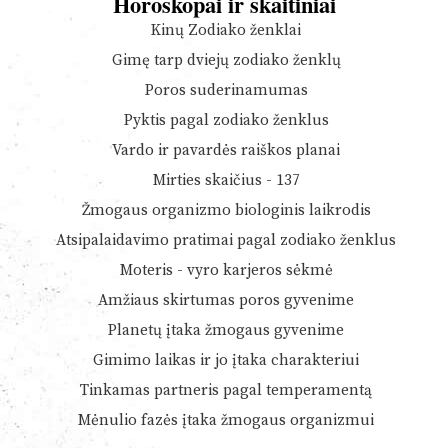
Horoskopai ir skaitiniai
Kinų Zodiako ženklai
Gimę tarp dviejų zodiako ženklų
Poros suderinamumas
Pyktis pagal zodiako ženklus
Vardo ir pavardės raiškos planai
Mirties skaičius - 137
Žmogaus organizmo biologinis laikrodis
Atsipalaidavimo pratimai pagal zodiako ženklus
Moteris - vyro karjeros sėkmė
Amžiaus skirtumas poros gyvenime
Planetų įtaka žmogaus gyvenime
Gimimo laikas ir jo įtaka charakteriui
Tinkamas partneris pagal temperamentą
Mėnulio fazės įtaka žmogaus organizmui