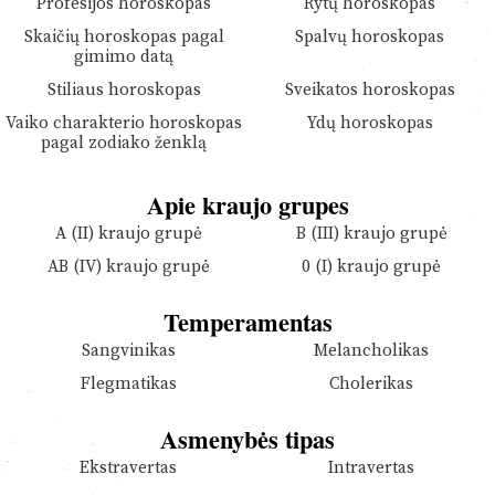
Profesijos horoskopas
Rytų horoskopas
Skaičių horoskopas pagal
Spalvų horoskopas
gimimo datą
Stiliaus horoskopas
Sveikatos horoskopas
Vaiko charakterio horoskopas
Ydų horoskopas
pagal zodiako ženklą
Apie kraujo grupes
A (II) kraujo grupė
B (III) kraujo grupė
AB (IV) kraujo grupė
0 (I) kraujo grupė
Temperamentas
Sangvinikas
Melancholikas
Flegmatikas
Cholerikas
Asmenybės tipas
Ekstravertas
Intravertas