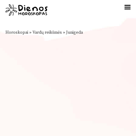
Horoskopai
»
Vardų reikšmės
»
Junigeda