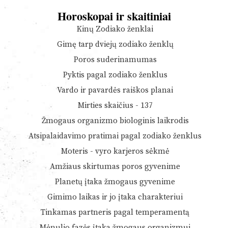
Horoskopai ir skaitiniai
Kinų Zodiako ženklai
Gimę tarp dviejų zodiako ženklų
Poros suderinamumas
Pyktis pagal zodiako ženklus
Vardo ir pavardės raiškos planai
Mirties skaičius - 137
Žmogaus organizmo biologinis laikrodis
Atsipalaidavimo pratimai pagal zodiako ženklus
Moteris - vyro karjeros sėkmė
Amžiaus skirtumas poros gyvenime
Planetų įtaka žmogaus gyvenime
Gimimo laikas ir jo įtaka charakteriui
Tinkamas partneris pagal temperamentą
Mėnulio fazės įtaka žmogaus organizmui