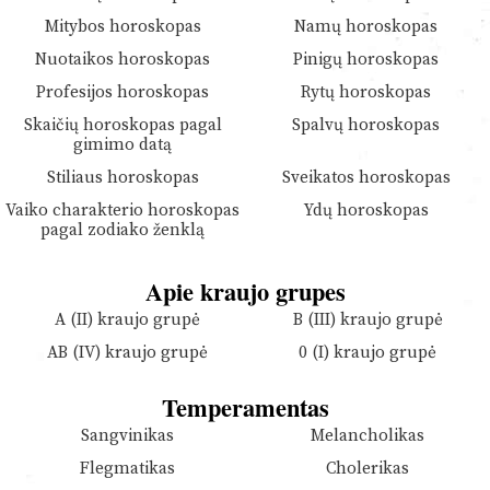
Mitybos horoskopas
Namų horoskopas
Nuotaikos horoskopas
Pinigų horoskopas
Profesijos horoskopas
Rytų horoskopas
Skaičių horoskopas pagal
Spalvų horoskopas
gimimo datą
Stiliaus horoskopas
Sveikatos horoskopas
Vaiko charakterio horoskopas
Ydų horoskopas
pagal zodiako ženklą
Apie kraujo grupes
A (II) kraujo grupė
B (III) kraujo grupė
AB (IV) kraujo grupė
0 (I) kraujo grupė
Temperamentas
Sangvinikas
Melancholikas
Flegmatikas
Cholerikas