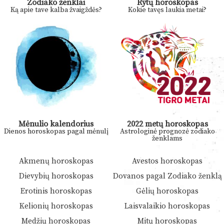
Zodiako ženklai
Rytų horoskopas
Ką apie tave kalba žvaigždės?
Kokie tavęs laukia metai?
Mėnulio kalendorius
2022 metų horoskopas
Dienos horoskopas pagal mėnulį
Astrologinė prognozė zodiako
ženklams
Akmenų horoskopas
Avestos horoskopas
Dievybių horoskopas
Dovanos pagal Zodiako ženklą
Erotinis horoskopas
Gėlių horoskopas
Kelionių horoskopas
Laisvalaikio horoskopas
Medžių horoskopas
Mitų horoskopas