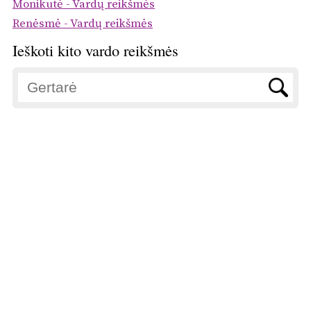
Monikutė - Vardų reikšmės
Renėsmė - Vardų reikšmės
Ieškoti kito vardo reikšmės