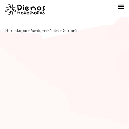
Horoskopai
»
Vardų reikšmės
»
Gertarė