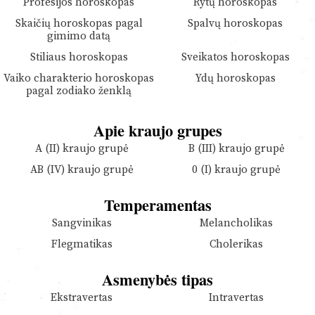
Profesijos horoskopas
Rytų horoskopas
Skaičių horoskopas pagal
Spalvų horoskopas
gimimo datą
Stiliaus horoskopas
Sveikatos horoskopas
Vaiko charakterio horoskopas
Ydų horoskopas
pagal zodiako ženklą
Apie kraujo grupes
A (II) kraujo grupė
B (III) kraujo grupė
AB (IV) kraujo grupė
0 (I) kraujo grupė
Temperamentas
Sangvinikas
Melancholikas
Flegmatikas
Cholerikas
Asmenybės tipas
Ekstravertas
Intravertas