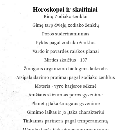
Horoskopai ir skaitiniai
Kinų Zodiako ženklai
Gimę tarp dviejų zodiako ženklų
Poros suderinamumas
Pyktis pagal zodiako ženklus
Vardo ir pavardės raiškos planai
Mirties skaičius - 137
Žmogaus organizmo biologinis laikrodis
Atsipalaidavimo pratimai pagal zodiako ženklus
Moteris - vyro karjeros sėkmė
Amžiaus skirtumas poros gyvenime
Planetų įtaka žmogaus gyvenime
Gimimo laikas ir jo įtaka charakteriui
Tinkamas partneris pagal temperamentą
Mėnulio fazės įtaka žmogaus organizmui