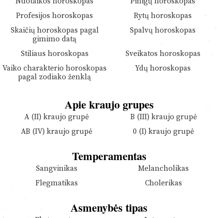
Nuotaikos horoskopas
Pinigų horoskopas
Profesijos horoskopas
Rytų horoskopas
Skaičių horoskopas pagal
Spalvų horoskopas
gimimo datą
Stiliaus horoskopas
Sveikatos horoskopas
Vaiko charakterio horoskopas
Ydų horoskopas
pagal zodiako ženklą
Apie kraujo grupes
A (II) kraujo grupė
B (III) kraujo grupė
AB (IV) kraujo grupė
0 (I) kraujo grupė
Temperamentas
Sangvinikas
Melancholikas
Flegmatikas
Cholerikas
Asmenybės tipas