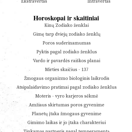
Ekstravertas
Intravertas
Horoskopai ir skaitiniai
Kinų Zodiako ženklai
Gimę tarp dviejų zodiako ženklų
Poros suderinamumas
Pyktis pagal zodiako ženklus
Vardo ir pavardės raiškos planai
Mirties skaičius - 137
Žmogaus organizmo biologinis laikrodis
Atsipalaidavimo pratimai pagal zodiako ženklus
Moteris - vyro karjeros sėkmė
Amžiaus skirtumas poros gyvenime
Planetų įtaka žmogaus gyvenime
Gimimo laikas ir jo įtaka charakteriui
Tinkamas partneris pagal temperamentą