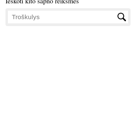
Ieškoti kito sapno reikšmės