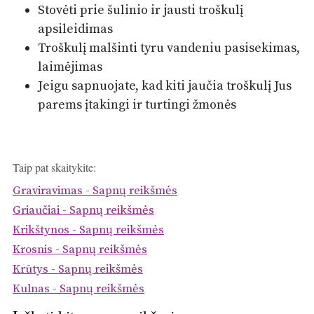
Stovėti prie šulinio ir jausti troškulį
apsileidimas
Troškulį malšinti tyru vandeniu pasisekimas,
laimėjimas
Jeigu sapnuojate, kad kiti jaučia troškulį Jus
parems įtakingi ir turtingi žmonės
Taip pat skaitykite:
Graviravimas - Sapnų reikšmės
Griaučiai - Sapnų reikšmės
Krikštynos - Sapnų reikšmės
Krosnis - Sapnų reikšmės
Krūtys - Sapnų reikšmės
Kulnas - Sapnų reikšmės