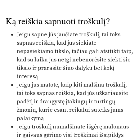
Ką reiškia sapnuoti troškulį?
Jeigu sapne jūs jaučiate troškulį, tai toks
sapnas reiškia, kad jūs siekiate
nepasiekiamo tikslo, tačiau gali atsitikti taip,
kad su laiku jūs netgi nebenorėsite siekti šio
tikslo ir prarasite šiuo dalyku bet kokį
interesą
Jeigu jūs matote, kaip kiti malšina troškulį,
tai toks sapnas reiškia, kad jūs užkariausite
padėtį ir draugystę įtakingų ir turtingų
žmonių, kurie esant reikalui suteiks jums
palaikymą
Jeigu troškulį numalšinate išgėrę malonaus
ir gaivaus gėrimo visi troškimai išsipildys