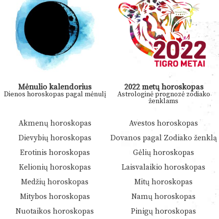
Mėnulio kalendorius
2022 metų horoskopas
Dienos horoskopas pagal mėnulį
Astrologinė prognozė zodiako
ženklams
Akmenų horoskopas
Avestos horoskopas
Dievybių horoskopas
Dovanos pagal Zodiako ženklą
Erotinis horoskopas
Gėlių horoskopas
Kelionių horoskopas
Laisvalaikio horoskopas
Medžių horoskopas
Mitų horoskopas
Mitybos horoskopas
Namų horoskopas
Nuotaikos horoskopas
Pinigų horoskopas