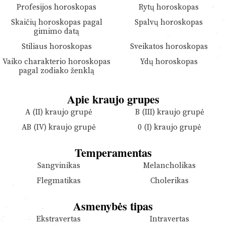
Profesijos horoskopas
Rytų horoskopas
Skaičių horoskopas pagal
Spalvų horoskopas
gimimo datą
Stiliaus horoskopas
Sveikatos horoskopas
Vaiko charakterio horoskopas
Ydų horoskopas
pagal zodiako ženklą
Apie kraujo grupes
A (II) kraujo grupė
B (III) kraujo grupė
AB (IV) kraujo grupė
0 (I) kraujo grupė
Temperamentas
Sangvinikas
Melancholikas
Flegmatikas
Cholerikas
Asmenybės tipas
Ekstravertas
Intravertas