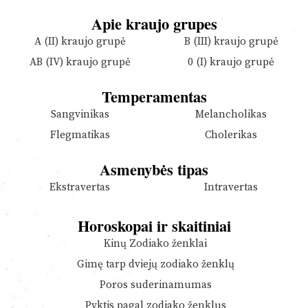
Apie kraujo grupes
A (II) kraujo grupė
B (III) kraujo grupė
AB (IV) kraujo grupė
0 (I) kraujo grupė
Temperamentas
Sangvinikas
Melancholikas
Flegmatikas
Cholerikas
Asmenybės tipas
Ekstravertas
Intravertas
Horoskopai ir skaitiniai
Kinų Zodiako ženklai
Gimę tarp dviejų zodiako ženklų
Poros suderinamumas
Pyktis pagal zodiako ženklus