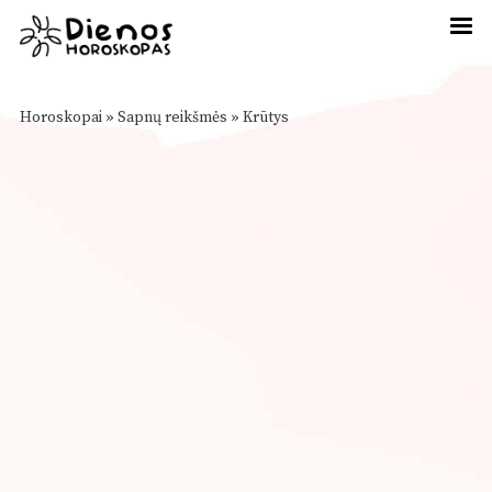
Horoskopai
»
Sapnų reikšmės
»
Krūtys