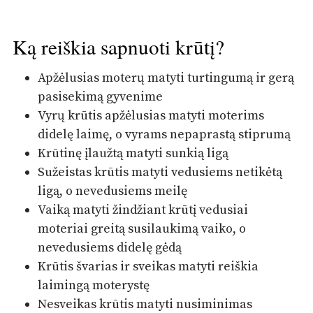
Ką reiškia sapnuoti krūtį?
Apžėlusias moterų matyti turtingumą ir gerą
pasisekimą gyvenime
Vyrų krūtis apžėlusias matyti moterims
didelę laimę, o vyrams nepaprastą stiprumą
Krūtinę įlaužtą matyti sunkią ligą
Sužeistas krūtis matyti vedusiems netikėtą
ligą, o nevedusiems meilę
Vaiką matyti žindžiant krūtį vedusiai
moteriai greitą susilaukimą vaiko, o
nevedusiems didelę gėdą
Krūtis švarias ir sveikas matyti reiškia
laimingą moterystę
Nesveikas krūtis matyti nusiminimas