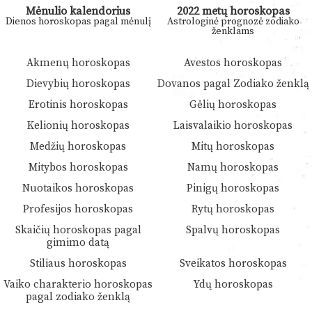
Mėnulio kalendorius
2022 metų horoskopas
Dienos horoskopas pagal mėnulį
Astrologinė prognozė zodiako
ženklams
Akmenų horoskopas
Avestos horoskopas
Dievybių horoskopas
Dovanos pagal Zodiako ženklą
Erotinis horoskopas
Gėlių horoskopas
Kelionių horoskopas
Laisvalaikio horoskopas
Medžių horoskopas
Mitų horoskopas
Mitybos horoskopas
Namų horoskopas
Nuotaikos horoskopas
Pinigų horoskopas
Profesijos horoskopas
Rytų horoskopas
Skaičių horoskopas pagal
Spalvų horoskopas
gimimo datą
Stiliaus horoskopas
Sveikatos horoskopas
Vaiko charakterio horoskopas
Ydų horoskopas
pagal zodiako ženklą