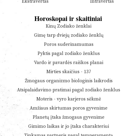
Ekstravertas
Intravertas
Horoskopai ir skaitiniai
Kinų Zodiako ženklai
Gimę tarp dviejų zodiako ženklų
Poros suderinamumas
Pyktis pagal zodiako ženklus
Vardo ir pavardės raiškos planai
Mirties skaičius - 137
Žmogaus organizmo biologinis laikrodis
Atsipalaidavimo pratimai pagal zodiako ženklus
Moteris - vyro karjeros sėkmė
Amžiaus skirtumas poros gyvenime
Planetų įtaka žmogaus gyvenime
Gimimo laikas ir jo įtaka charakteriui
Tinkamas partneris pagal temperamentą