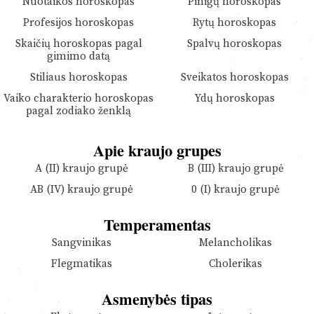
Nuotaikos horoskopas
Pinigų horoskopas
Profesijos horoskopas
Rytų horoskopas
Skaičių horoskopas pagal
Spalvų horoskopas
gimimo datą
Stiliaus horoskopas
Sveikatos horoskopas
Vaiko charakterio horoskopas
Ydų horoskopas
pagal zodiako ženklą
Apie kraujo grupes
A (II) kraujo grupė
B (III) kraujo grupė
AB (IV) kraujo grupė
0 (I) kraujo grupė
Temperamentas
Sangvinikas
Melancholikas
Flegmatikas
Cholerikas
Asmenybės tipas