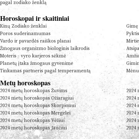
pagal zodiako ženklą
Horoskopai ir skaitiniai
Kinų Zodiako ženklai
Gimę 
Poros suderinamumas
Pykti
Vardo ir pavardės raiškos planai
Mirtie
Žmogaus organizmo biologinis laikrodis
Atsip
Moteris - vyro karjeros sėkmė
Amžia
Planetų įtaka žmogaus gyvenime
Gimim
Tinkamas partneris pagal temperamentą
Mėnul
Metų horoskopas
2024 metų horoskopas Žuvims
2024 
2024 metų horoskopas Ožiaragiui
2024 
2024 metų horoskopas Skorpionui
2024 
2024 metų horoskopas Mergelei
2024 
2024 metų horoskopas Vėžiui
2024 
2024 metų horoskopas Jaučiui
2024 