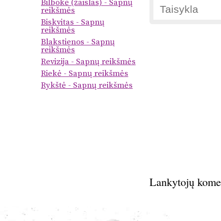
Bilbokė (žaislas) - Sapnų
reikšmės
Biskvitas - Sapnų
reikšmės
Blakstienos - Sapnų
reikšmės
Revizija - Sapnų reikšmės
Riekė - Sapnų reikšmės
Rykštė - Sapnų reikšmės
Lankytojų kome