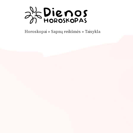
Horoskopai
»
Sapnų reikšmės
»
Taisykla