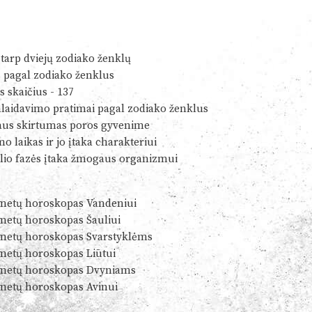
tarp dviejų zodiako ženklų
s pagal zodiako ženklus
s skaičius - 137
alaidavimo pratimai pagal zodiako ženklus
us skirtumas poros gyvenime
o laikas ir jo įtaka charakteriui
io fazės įtaka žmogaus organizmui
metų horoskopas Vandeniui
metų horoskopas Šauliui
metų horoskopas Svarstyklėms
metų horoskopas Liūtui
metų horoskopas Dvyniams
metų horoskopas Avinui