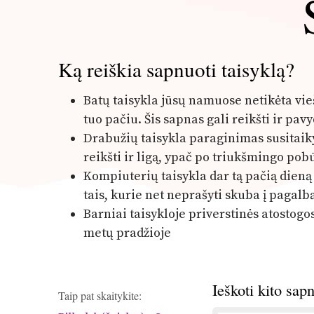
Ką reiškia sapnuoti taisyklą?
Batų taisykla jūsų namuose netikėta vie
tuo pačiu. Šis sapnas gali reikšti ir pa
Drabužių taisykla paraginimas susitaiky
reikšti ir ligą, ypač po triukšmingo po
Kompiuterių taisykla dar tą pačią dieną g
tais, kurie net neprašyti skuba į pagalb
Barniai taisykloje priverstinės atostogos
metų pradžioje
Ieškoti kito sap
Taip pat skaitykite: