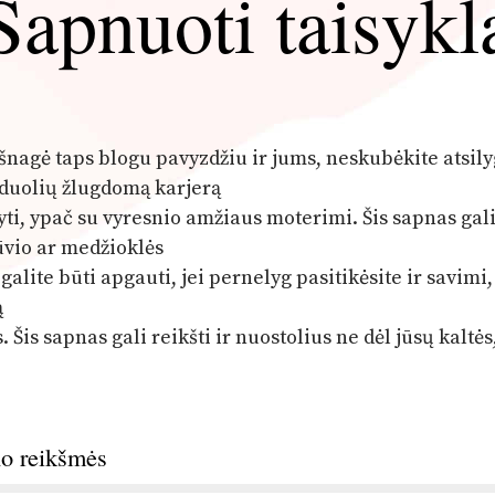
Sapnuoti taisykl
šnagė taps blogu pavyzdžiu ir jums, neskubėkite atsily
vyduolių žlugdomą karjerą
ti, ypač su vyresnio amžiaus moterimi. Šis sapnas gal
būvio ar medžioklės
alite būti apgauti, jei pernelyg pasitikėsite ir savimi,
ą
. Šis sapnas gali reikšti ir nuostolius ne dėl jūsų kaltės
no reikšmės