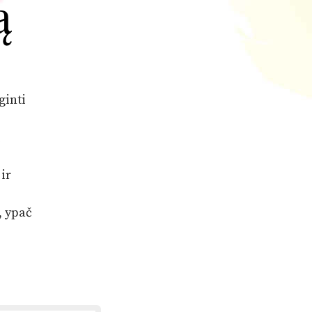
ą
ginti
i
 ir
, ypač