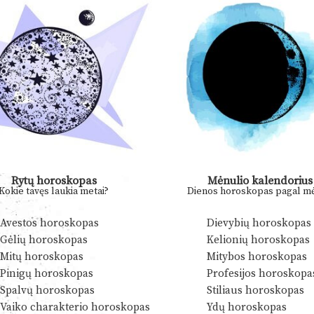
Rytų horoskopas
Mėnulio kalendorius
Kokie tavęs laukia metai?
Dienos horoskopas pagal mė
Avestos horoskopas
Dievybių horoskopas
Gėlių horoskopas
Kelionių horoskopas
Mitų horoskopas
Mitybos horoskopas
Pinigų horoskopas
Profesijos horoskopa
Spalvų horoskopas
Stiliaus horoskopas
Vaiko charakterio horoskopas
Ydų horoskopas