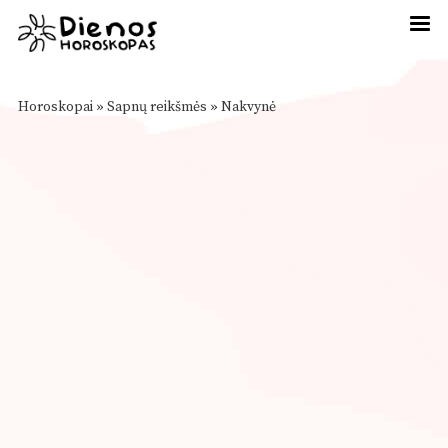
Horoskopai
»
Sapnų reikšmės
»
Nakvynė