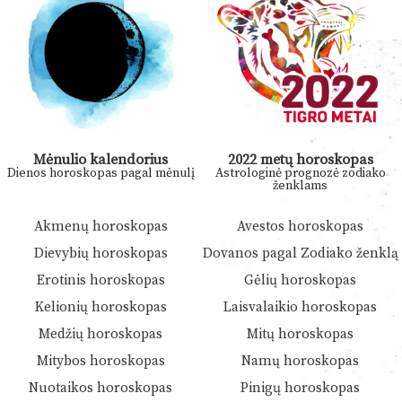
Mėnulio kalendorius
2022 metų horoskopas
Dienos horoskopas pagal mėnulį
Astrologinė prognozė zodiako
ženklams
Akmenų horoskopas
Avestos horoskopas
Dievybių horoskopas
Dovanos pagal Zodiako ženklą
Erotinis horoskopas
Gėlių horoskopas
Kelionių horoskopas
Laisvalaikio horoskopas
Medžių horoskopas
Mitų horoskopas
Mitybos horoskopas
Namų horoskopas
Nuotaikos horoskopas
Pinigų horoskopas