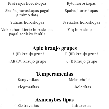
Profesijos horoskopas
Rytų horoskopas
Skaičių horoskopas pagal
Spalvų horoskopas
gimimo datą
Stiliaus horoskopas
Sveikatos horoskopas
Vaiko charakterio horoskopas
Ydų horoskopas
pagal zodiako ženklą
Apie kraujo grupes
A (II) kraujo grupė
B (III) kraujo grupė
AB (IV) kraujo grupė
0 (I) kraujo grupė
Temperamentas
Sangvinikas
Melancholikas
Flegmatikas
Cholerikas
Asmenybės tipas
Ekstravertas
Intravertas