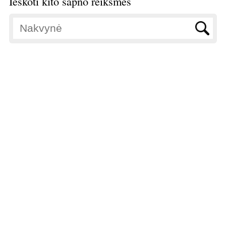
Ieškoti kito sapno reikšmės