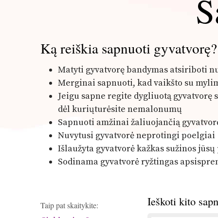
S
Ką reiškia sapnuoti gyvatvorę?
Matyti gyvatvorę bandymas atsiriboti nu
Merginai sapnuoti, kad vaikšto su myli
Jeigu sapne regite dygliuotą gyvatvorę s
dėl kuriųturėsite nemalonumų
Sapnuoti amžinai žaliuojančią gyvatvor
Nuvytusi gyvatvorė neprotingi poelgiai
Išlaužyta gyvatvorė kažkas sužinos jūsų
Sodinama gyvatvorė ryžtingas apsispr
Ieškoti kito sap
Taip pat skaitykite: