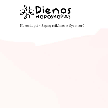
Horoskopai
»
Sapnų reikšmės
»
Gyvatvorė