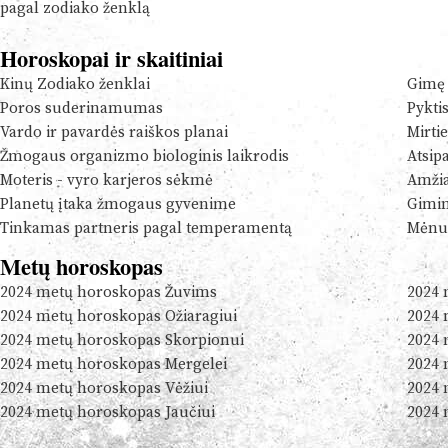
pagal zodiako ženklą
Horoskopai ir skaitiniai
Kinų Zodiako ženklai
Gimę 
Poros suderinamumas
Pykti
Vardo ir pavardės raiškos planai
Mirtie
Žmogaus organizmo biologinis laikrodis
Atsip
Moteris - vyro karjeros sėkmė
Amžia
Planetų įtaka žmogaus gyvenime
Gimim
Tinkamas partneris pagal temperamentą
Mėnul
Metų horoskopas
2024 metų horoskopas Žuvims
2024 
2024 metų horoskopas Ožiaragiui
2024 
2024 metų horoskopas Skorpionui
2024 
2024 metų horoskopas Mergelei
2024 
2024 metų horoskopas Vėžiui
2024 
2024 metų horoskopas Jaučiui
2024 