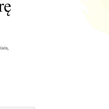
rę
iais,