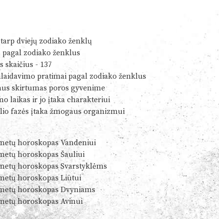
tarp dviejų zodiako ženklų
s pagal zodiako ženklus
s skaičius - 137
alaidavimo pratimai pagal zodiako ženklus
us skirtumas poros gyvenime
o laikas ir jo įtaka charakteriui
io fazės įtaka žmogaus organizmui
metų horoskopas Vandeniui
metų horoskopas Šauliui
metų horoskopas Svarstyklėms
metų horoskopas Liūtui
metų horoskopas Dvyniams
metų horoskopas Avinui