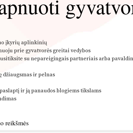
apnuoti gyvatvo
o įkyrių aplinkinių
muoju prie gyvatvorės greitai vedybos
usitiksite su nepareigingais partneriais arba pavaldin
ę džiaugsmas ir pelnas
 paslaptį ir ją panaudos blogiems tikslams
endimas
no reikšmės