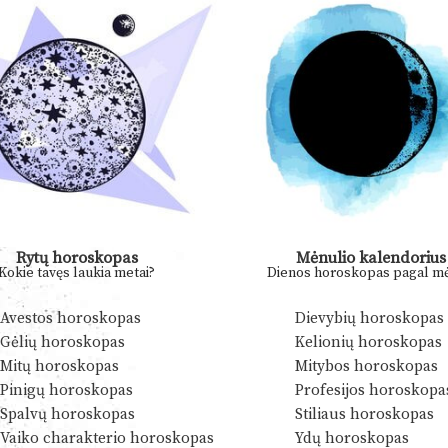
Rytų horoskopas
Mėnulio kalendorius
Kokie tavęs laukia metai?
Dienos horoskopas pagal mė
Avestos horoskopas
Dievybių horoskopas
Gėlių horoskopas
Kelionių horoskopas
Mitų horoskopas
Mitybos horoskopas
Pinigų horoskopas
Profesijos horoskopa
Spalvų horoskopas
Stiliaus horoskopas
Vaiko charakterio horoskopas
Ydų horoskopas