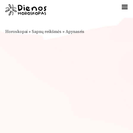
Horoskopai
»
Sapnų reikšmės
»
Apynasris