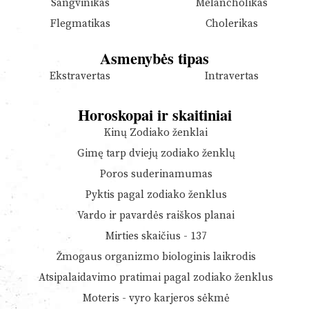
Sangvinikas
Melancholikas
Flegmatikas
Cholerikas
Asmenybės tipas
Ekstravertas
Intravertas
Horoskopai ir skaitiniai
Kinų Zodiako ženklai
Gimę tarp dviejų zodiako ženklų
Poros suderinamumas
Pyktis pagal zodiako ženklus
Vardo ir pavardės raiškos planai
Mirties skaičius - 137
Žmogaus organizmo biologinis laikrodis
Atsipalaidavimo pratimai pagal zodiako ženklus
Moteris - vyro karjeros sėkmė