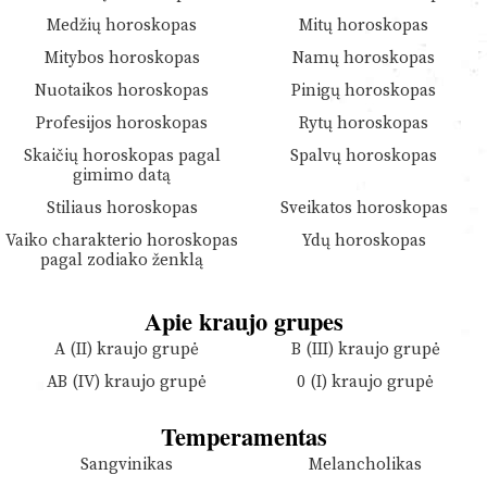
Medžių horoskopas
Mitų horoskopas
Mitybos horoskopas
Namų horoskopas
Nuotaikos horoskopas
Pinigų horoskopas
Profesijos horoskopas
Rytų horoskopas
Skaičių horoskopas pagal
Spalvų horoskopas
gimimo datą
Stiliaus horoskopas
Sveikatos horoskopas
Vaiko charakterio horoskopas
Ydų horoskopas
pagal zodiako ženklą
Apie kraujo grupes
A (II) kraujo grupė
B (III) kraujo grupė
AB (IV) kraujo grupė
0 (I) kraujo grupė
Temperamentas
Sangvinikas
Melancholikas