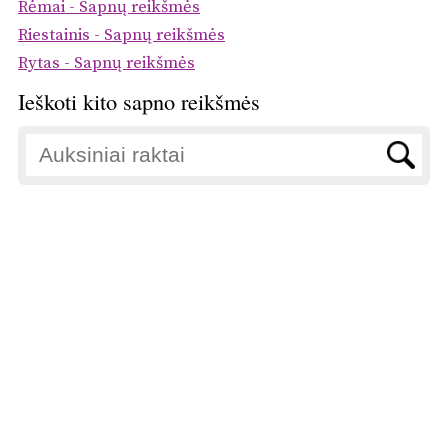
Rėmai - Sapnų reikšmės
Riestainis - Sapnų reikšmės
Rytas - Sapnų reikšmės
Ieškoti kito sapno reikšmės