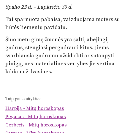
Spalio 23 d. – Lapkričio 30 d.
Tai sparnuota pabaisa, vaizduojama moters su
liūtės liemeniu pavidalu.
Šiuo metu gimę žmonės yra šalti, abejingi,
gudrūs, stengiasi pergudrauti kitus. Jiems
svarbiausia gudrumu užsidirbti ar sutaupyti
pinigų, nes materialines vertybes jie vertina
labiau už dvasines.
Taip pat skaitykite:
Harpija - Mitų horoskopas
Pegasas - Mitų horoskopas
Cerberis - Mitų horoskopas