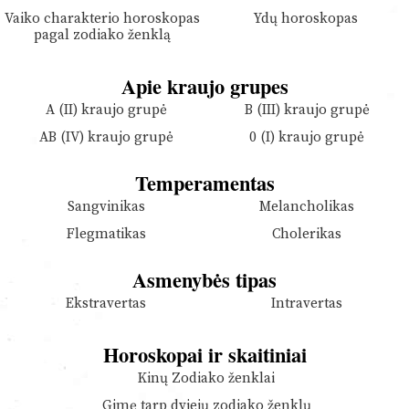
Vaiko charakterio horoskopas
Ydų horoskopas
pagal zodiako ženklą
Apie kraujo grupes
A (II) kraujo grupė
B (III) kraujo grupė
AB (IV) kraujo grupė
0 (I) kraujo grupė
Temperamentas
Sangvinikas
Melancholikas
Flegmatikas
Cholerikas
Asmenybės tipas
Ekstravertas
Intravertas
Horoskopai ir skaitiniai
Kinų Zodiako ženklai
Gimę tarp dviejų zodiako ženklų