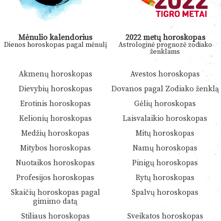
Mėnulio kalendorius
2022 metų horoskopas
Dienos horoskopas pagal mėnulį
Astrologinė prognozė zodiako
ženklams
Akmenų horoskopas
Avestos horoskopas
Dievybių horoskopas
Dovanos pagal Zodiako ženklą
Erotinis horoskopas
Gėlių horoskopas
Kelionių horoskopas
Laisvalaikio horoskopas
Medžių horoskopas
Mitų horoskopas
Mitybos horoskopas
Namų horoskopas
Nuotaikos horoskopas
Pinigų horoskopas
Profesijos horoskopas
Rytų horoskopas
Skaičių horoskopas pagal
Spalvų horoskopas
gimimo datą
Stiliaus horoskopas
Sveikatos horoskopas