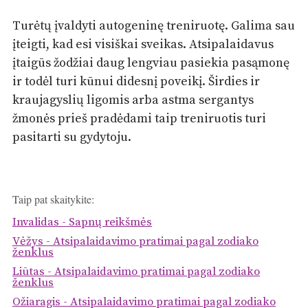
Turėtų įvaldyti autogeninę treniruotę. Galima sau
įteigti, kad esi visiškai sveikas. Atsipalaidavus
įtaigūs žodžiai daug lengviau pasiekia pasąmonę
ir todėl turi kūnui didesnį poveikį. Širdies ir
kraujagyslių ligomis arba astma sergantys
žmonės prieš pradėdami taip treniruotis turi
pasitarti su gydytoju.
Taip pat skaitykite:
Invalidas - Sapnų reikšmės
Vėžys - Atsipalaidavimo pratimai pagal zodiako
ženklus
Liūtas - Atsipalaidavimo pratimai pagal zodiako
ženklus
Ožiaragis - Atsipalaidavimo pratimai pagal zodiako