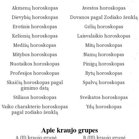
Akmenų horoskopas
Avestos horoskopas
Dievybių horoskopas
Dovanos pagal Zodiako ženklą
Erotinis horoskopas
Gėlių horoskopas
Kelionių horoskopas
Laisvalaikio horoskopas
Medžių horoskopas
Mitų horoskopas
Mitybos horoskopas
Namų horoskopas
Nuotaikos horoskopas
Pinigų horoskopas
Profesijos horoskopas
Rytų horoskopas
Skaičių horoskopas pagal
Spalvų horoskopas
gimimo datą
Stiliaus horoskopas
Sveikatos horoskopas
Vaiko charakterio horoskopas
Ydų horoskopas
pagal zodiako ženklą
Apie kraujo grupes
A (II) kraujo grupė
B (III) kraujo grupė