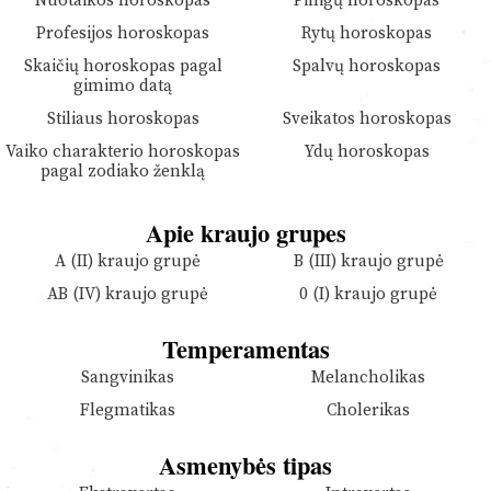
Nuotaikos horoskopas
Pinigų horoskopas
Profesijos horoskopas
Rytų horoskopas
Skaičių horoskopas pagal
Spalvų horoskopas
gimimo datą
Stiliaus horoskopas
Sveikatos horoskopas
Vaiko charakterio horoskopas
Ydų horoskopas
pagal zodiako ženklą
Apie kraujo grupes
A (II) kraujo grupė
B (III) kraujo grupė
AB (IV) kraujo grupė
0 (I) kraujo grupė
Temperamentas
Sangvinikas
Melancholikas
Flegmatikas
Cholerikas
Asmenybės tipas