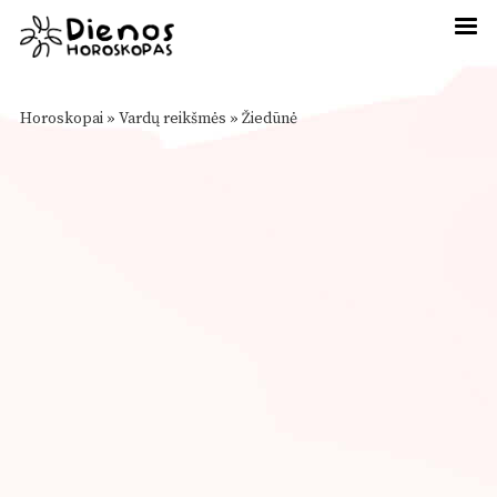
Horoskopai
»
Vardų reikšmės
»
Žiedūnė