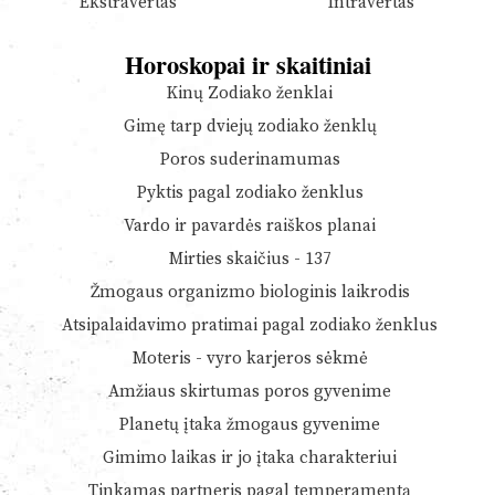
Ekstravertas
Intravertas
Horoskopai ir skaitiniai
Kinų Zodiako ženklai
Gimę tarp dviejų zodiako ženklų
Poros suderinamumas
Pyktis pagal zodiako ženklus
Vardo ir pavardės raiškos planai
Mirties skaičius - 137
Žmogaus organizmo biologinis laikrodis
Atsipalaidavimo pratimai pagal zodiako ženklus
Moteris - vyro karjeros sėkmė
Amžiaus skirtumas poros gyvenime
Planetų įtaka žmogaus gyvenime
Gimimo laikas ir jo įtaka charakteriui
Tinkamas partneris pagal temperamentą