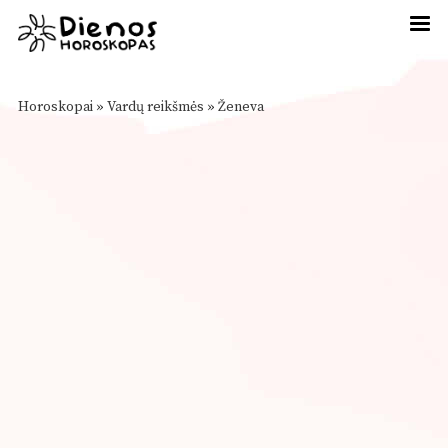
Horoskopai
»
Vardų reikšmės
»
Ženeva