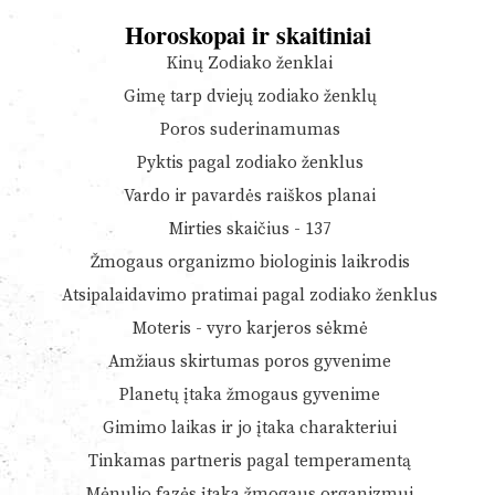
Horoskopai ir skaitiniai
Kinų Zodiako ženklai
Gimę tarp dviejų zodiako ženklų
Poros suderinamumas
Pyktis pagal zodiako ženklus
Vardo ir pavardės raiškos planai
Mirties skaičius - 137
Žmogaus organizmo biologinis laikrodis
Atsipalaidavimo pratimai pagal zodiako ženklus
Moteris - vyro karjeros sėkmė
Amžiaus skirtumas poros gyvenime
Planetų įtaka žmogaus gyvenime
Gimimo laikas ir jo įtaka charakteriui
Tinkamas partneris pagal temperamentą
Mėnulio fazės įtaka žmogaus organizmui