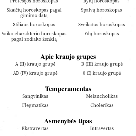
Profesijos horoskopas
Rytų horoskopas
Skaičių horoskopas pagal
Spalvų horoskopas
gimimo datą
Stiliaus horoskopas
Sveikatos horoskopas
Vaiko charakterio horoskopas
Ydų horoskopas
pagal zodiako ženklą
Apie kraujo grupes
A (II) kraujo grupė
B (III) kraujo grupė
AB (IV) kraujo grupė
0 (I) kraujo grupė
Temperamentas
Sangvinikas
Melancholikas
Flegmatikas
Cholerikas
Asmenybės tipas
Ekstravertas
Intravertas