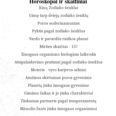
Horoskopai ir skaitiniai
Kinų Zodiako ženklai
Gimę tarp dviejų zodiako ženklų
Poros suderinamumas
Pyktis pagal zodiako ženklus
Vardo ir pavardės raiškos planai
Mirties skaičius - 137
Žmogaus organizmo biologinis laikrodis
Atsipalaidavimo pratimai pagal zodiako ženklus
Moteris - vyro karjeros sėkmė
Amžiaus skirtumas poros gyvenime
Planetų įtaka žmogaus gyvenime
Gimimo laikas ir jo įtaka charakteriui
Tinkamas partneris pagal temperamentą
Mėnulio fazės įtaka žmogaus organizmui