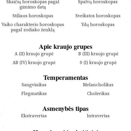
Skaičių horoskopas pagal
Spalvų horoskopas
gimimo datą
Stiliaus horoskopas
Sveikatos horoskopas
Vaiko charakterio horoskopas
Ydų horoskopas
pagal zodiako ženklą
Apie kraujo grupes
A (II) kraujo grupė
B (III) kraujo grupė
AB (IV) kraujo grupė
0 (I) kraujo grupė
Temperamentas
Sangvinikas
Melancholikas
Flegmatikas
Cholerikas
Asmenybės tipas
Ekstravertas
Intravertas