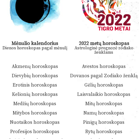
Mėnulio kalendorius
2022 metų horoskopas
Dienos horoskopas pagal mėnulį
Astrologinė prognozė zodiako
ženklams
Akmenų horoskopas
Avestos horoskopas
Dievybių horoskopas
Dovanos pagal Zodiako ženklą
Erotinis horoskopas
Gėlių horoskopas
Kelionių horoskopas
Laisvalaikio horoskopas
Medžių horoskopas
Mitų horoskopas
Mitybos horoskopas
Namų horoskopas
Nuotaikos horoskopas
Pinigų horoskopas
Profesijos horoskopas
Rytų horoskopas