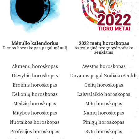
Mėnulio kalendorius
2022 metų horoskopas
Dienos horoskopas pagal mėnulį
Astrologinė prognozė zodiako
ženklams
Akmenų horoskopas
Avestos horoskopas
Dievybių horoskopas
Dovanos pagal Zodiako ženklą
Erotinis horoskopas
Gėlių horoskopas
Kelionių horoskopas
Laisvalaikio horoskopas
Medžių horoskopas
Mitų horoskopas
Mitybos horoskopas
Namų horoskopas
Nuotaikos horoskopas
Pinigų horoskopas
Profesijos horoskopas
Rytų horoskopas