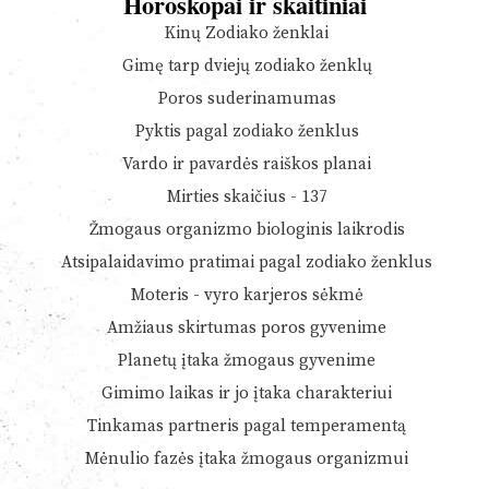
Horoskopai ir skaitiniai
Kinų Zodiako ženklai
Gimę tarp dviejų zodiako ženklų
Poros suderinamumas
Pyktis pagal zodiako ženklus
Vardo ir pavardės raiškos planai
Mirties skaičius - 137
Žmogaus organizmo biologinis laikrodis
Atsipalaidavimo pratimai pagal zodiako ženklus
Moteris - vyro karjeros sėkmė
Amžiaus skirtumas poros gyvenime
Planetų įtaka žmogaus gyvenime
Gimimo laikas ir jo įtaka charakteriui
Tinkamas partneris pagal temperamentą
Mėnulio fazės įtaka žmogaus organizmui