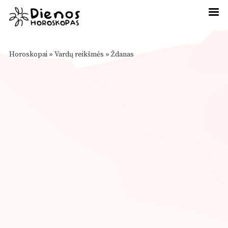
Horoskopai
»
Vardų reikšmės
»
Ždanas