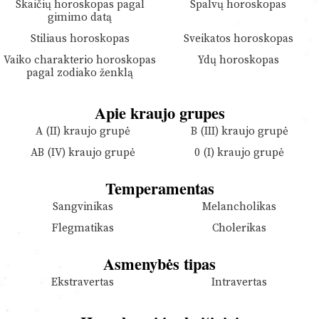
Skaičių horoskopas pagal
Spalvų horoskopas
gimimo datą
Stiliaus horoskopas
Sveikatos horoskopas
Vaiko charakterio horoskopas
Ydų horoskopas
pagal zodiako ženklą
Apie kraujo grupes
A (II) kraujo grupė
B (III) kraujo grupė
AB (IV) kraujo grupė
0 (I) kraujo grupė
Temperamentas
Sangvinikas
Melancholikas
Flegmatikas
Cholerikas
Asmenybės tipas
Ekstravertas
Intravertas