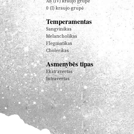
AB (IV) kraujo grupė
0 (I) kraujo grupė
Temperamentas
Sangvinikas
Melancholikas
Flegmatikas
Cholerikas
Asmenybės tipas
Ekstravertas
Intravertas