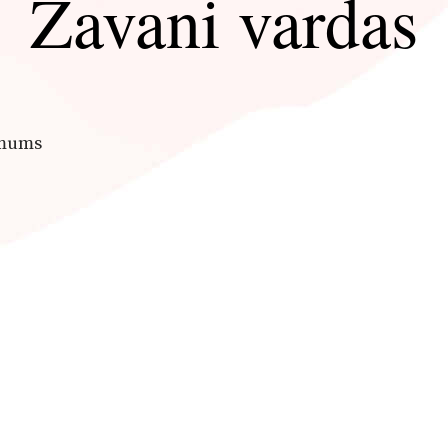
Žavani vardas
 mums