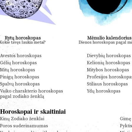
Rytų horoskopas
Mėnulio kalendorius
Kokie tavęs laukia metai?
Dienos horoskopas pagal mė
Avestos horoskopas
Dievybių horoskopas
Gėlių horoskopas
Kelionių horoskopas
Mitų horoskopas
Mitybos horoskopas
Pinigų horoskopas
Profesijos horoskopa
Spalvų horoskopas
Stiliaus horoskopas
Vaiko charakterio horoskopas
Ydų horoskopas
pagal zodiako ženklą
Horoskopai ir skaitiniai
Kinų Zodiako ženklai
Gimę 
Poros suderinamumas
Pykti