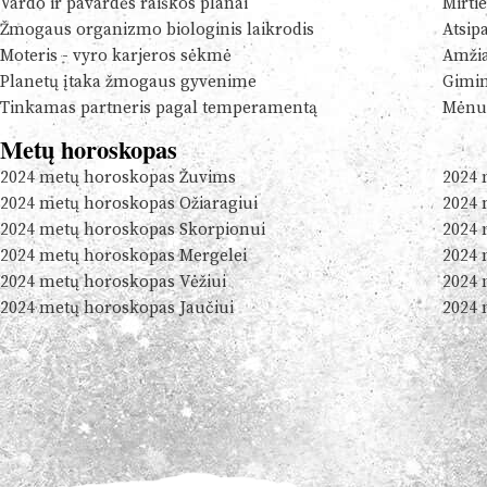
Vardo ir pavardės raiškos planai
Mirtie
Žmogaus organizmo biologinis laikrodis
Atsip
Moteris - vyro karjeros sėkmė
Amžia
Planetų įtaka žmogaus gyvenime
Gimim
Tinkamas partneris pagal temperamentą
Mėnul
Metų horoskopas
2024 metų horoskopas Žuvims
2024 
2024 metų horoskopas Ožiaragiui
2024 
2024 metų horoskopas Skorpionui
2024 
2024 metų horoskopas Mergelei
2024 
2024 metų horoskopas Vėžiui
2024 
2024 metų horoskopas Jaučiui
2024 