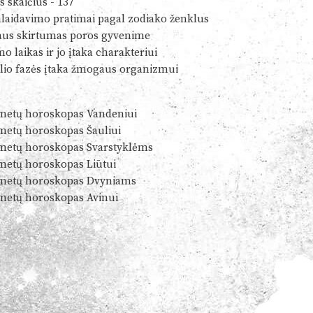
s skaičius - 137
alaidavimo pratimai pagal zodiako ženklus
us skirtumas poros gyvenime
o laikas ir jo įtaka charakteriui
io fazės įtaka žmogaus organizmui
metų horoskopas Vandeniui
metų horoskopas Šauliui
metų horoskopas Svarstyklėms
metų horoskopas Liūtui
metų horoskopas Dvyniams
metų horoskopas Avinui