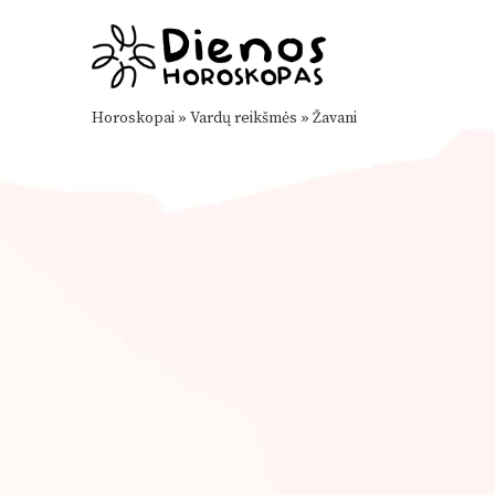
Horoskopai
»
Vardų reikšmės
»
Žavani