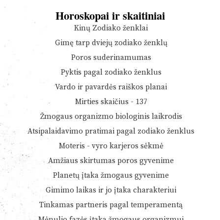
Horoskopai ir skaitiniai
Kinų Zodiako ženklai
Gimę tarp dviejų zodiako ženklų
Poros suderinamumas
Pyktis pagal zodiako ženklus
Vardo ir pavardės raiškos planai
Mirties skaičius - 137
Žmogaus organizmo biologinis laikrodis
Atsipalaidavimo pratimai pagal zodiako ženklus
Moteris - vyro karjeros sėkmė
Amžiaus skirtumas poros gyvenime
Planetų įtaka žmogaus gyvenime
Gimimo laikas ir jo įtaka charakteriui
Tinkamas partneris pagal temperamentą
Mėnulio fazės įtaka žmogaus organizmui