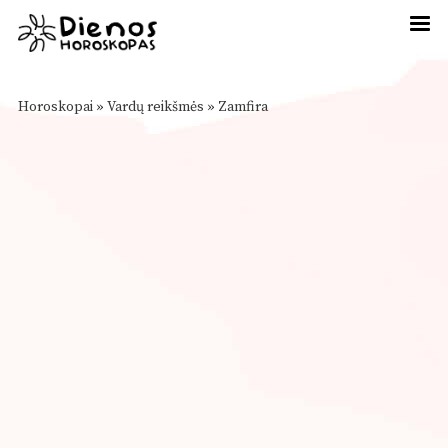
Horoskopai
»
Vardų reikšmės
»
Zamfira