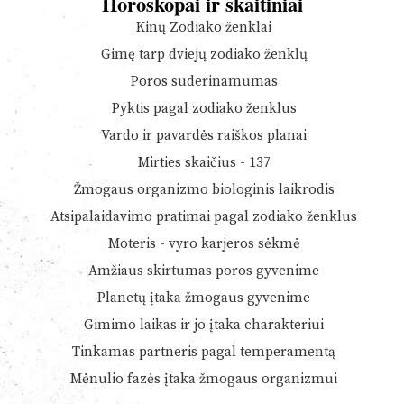
Horoskopai ir skaitiniai
Kinų Zodiako ženklai
Gimę tarp dviejų zodiako ženklų
Poros suderinamumas
Pyktis pagal zodiako ženklus
Vardo ir pavardės raiškos planai
Mirties skaičius - 137
Žmogaus organizmo biologinis laikrodis
Atsipalaidavimo pratimai pagal zodiako ženklus
Moteris - vyro karjeros sėkmė
Amžiaus skirtumas poros gyvenime
Planetų įtaka žmogaus gyvenime
Gimimo laikas ir jo įtaka charakteriui
Tinkamas partneris pagal temperamentą
Mėnulio fazės įtaka žmogaus organizmui