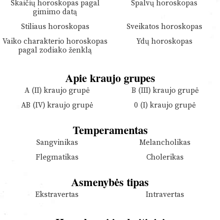
Skaičių horoskopas pagal
Spalvų horoskopas
gimimo datą
Stiliaus horoskopas
Sveikatos horoskopas
Vaiko charakterio horoskopas
Ydų horoskopas
pagal zodiako ženklą
Apie kraujo grupes
A (II) kraujo grupė
B (III) kraujo grupė
AB (IV) kraujo grupė
0 (I) kraujo grupė
Temperamentas
Sangvinikas
Melancholikas
Flegmatikas
Cholerikas
Asmenybės tipas
Ekstravertas
Intravertas