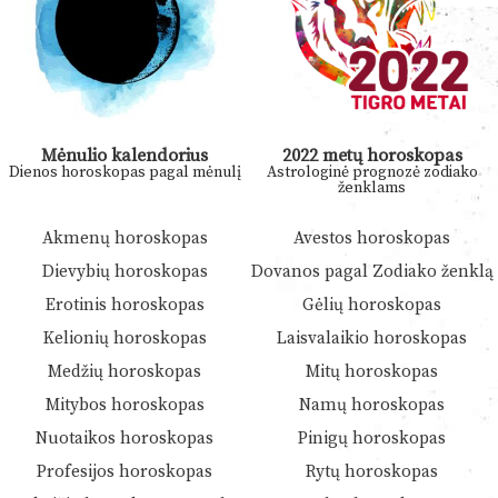
Mėnulio kalendorius
2022 metų horoskopas
Dienos horoskopas pagal mėnulį
Astrologinė prognozė zodiako
ženklams
Akmenų horoskopas
Avestos horoskopas
Dievybių horoskopas
Dovanos pagal Zodiako ženklą
Erotinis horoskopas
Gėlių horoskopas
Kelionių horoskopas
Laisvalaikio horoskopas
Medžių horoskopas
Mitų horoskopas
Mitybos horoskopas
Namų horoskopas
Nuotaikos horoskopas
Pinigų horoskopas
Profesijos horoskopas
Rytų horoskopas