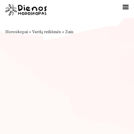
Horoskopai
»
Vardų reikšmės
»
Zain