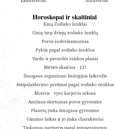
Ekstravertas
Intravertas
Horoskopai ir skaitiniai
Kinų Zodiako ženklai
Gimę tarp dviejų zodiako ženklų
Poros suderinamumas
Pyktis pagal zodiako ženklus
Vardo ir pavardės raiškos planai
Mirties skaičius - 137
Žmogaus organizmo biologinis laikrodis
Atsipalaidavimo pratimai pagal zodiako ženklus
Moteris - vyro karjeros sėkmė
Amžiaus skirtumas poros gyvenime
Planetų įtaka žmogaus gyvenime
Gimimo laikas ir jo įtaka charakteriui
Tinkamas partneris pagal temperamentą