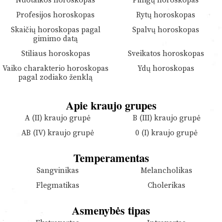
Nuotaikos horoskopas
Pinigų horoskopas
Profesijos horoskopas
Rytų horoskopas
Skaičių horoskopas pagal
Spalvų horoskopas
gimimo datą
Stiliaus horoskopas
Sveikatos horoskopas
Vaiko charakterio horoskopas
Ydų horoskopas
pagal zodiako ženklą
Apie kraujo grupes
A (II) kraujo grupė
B (III) kraujo grupė
AB (IV) kraujo grupė
0 (I) kraujo grupė
Temperamentas
Sangvinikas
Melancholikas
Flegmatikas
Cholerikas
Asmenybės tipas