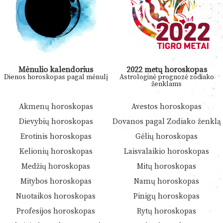
Mėnulio kalendorius
2022 metų horoskopas
Dienos horoskopas pagal mėnulį
Astrologinė prognozė zodiako
ženklams
Akmenų horoskopas
Avestos horoskopas
Dievybių horoskopas
Dovanos pagal Zodiako ženklą
Erotinis horoskopas
Gėlių horoskopas
Kelionių horoskopas
Laisvalaikio horoskopas
Medžių horoskopas
Mitų horoskopas
Mitybos horoskopas
Namų horoskopas
Nuotaikos horoskopas
Pinigų horoskopas
Profesijos horoskopas
Rytų horoskopas