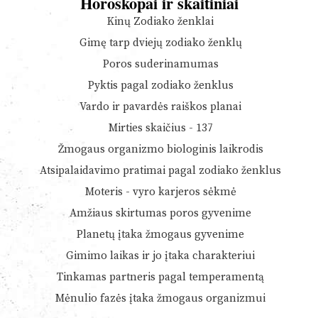
Horoskopai ir skaitiniai
Kinų Zodiako ženklai
Gimę tarp dviejų zodiako ženklų
Poros suderinamumas
Pyktis pagal zodiako ženklus
Vardo ir pavardės raiškos planai
Mirties skaičius - 137
Žmogaus organizmo biologinis laikrodis
Atsipalaidavimo pratimai pagal zodiako ženklus
Moteris - vyro karjeros sėkmė
Amžiaus skirtumas poros gyvenime
Planetų įtaka žmogaus gyvenime
Gimimo laikas ir jo įtaka charakteriui
Tinkamas partneris pagal temperamentą
Mėnulio fazės įtaka žmogaus organizmui