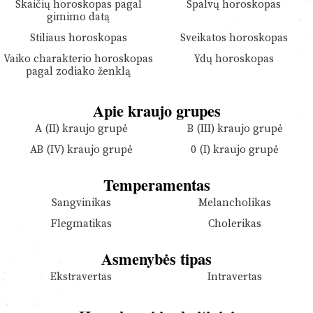
Skaičių horoskopas pagal
Spalvų horoskopas
gimimo datą
Stiliaus horoskopas
Sveikatos horoskopas
Vaiko charakterio horoskopas
Ydų horoskopas
pagal zodiako ženklą
Apie kraujo grupes
A (II) kraujo grupė
B (III) kraujo grupė
AB (IV) kraujo grupė
0 (I) kraujo grupė
Temperamentas
Sangvinikas
Melancholikas
Flegmatikas
Cholerikas
Asmenybės tipas
Ekstravertas
Intravertas