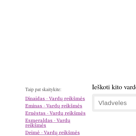
Ieškoti kito var
Taip pat skaitykite:
Dinaidas - Vardų reikšmės
Eminas - Vardų reikšmės
Ernėstas - Vardų reikšmės
Esmeraldas - Vardų
reikšmės
Deimė - Vardų reikšmės