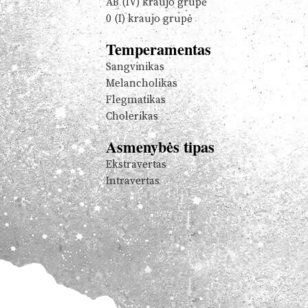
AB (IV) kraujo grupė
0 (I) kraujo grupė
Temperamentas
Sangvinikas
Melancholikas
Flegmatikas
Cholerikas
Asmenybės tipas
Ekstravertas
Intravertas