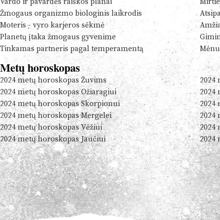
Vardo ir pavardės raiškos planai
Mirtie
Žmogaus organizmo biologinis laikrodis
Atsip
Moteris - vyro karjeros sėkmė
Amžia
Planetų įtaka žmogaus gyvenime
Gimim
Tinkamas partneris pagal temperamentą
Mėnul
Metų horoskopas
2024 metų horoskopas Žuvims
2024 
2024 metų horoskopas Ožiaragiui
2024 
2024 metų horoskopas Skorpionui
2024 
2024 metų horoskopas Mergelei
2024 
2024 metų horoskopas Vėžiui
2024 
2024 metų horoskopas Jaučiui
2024 