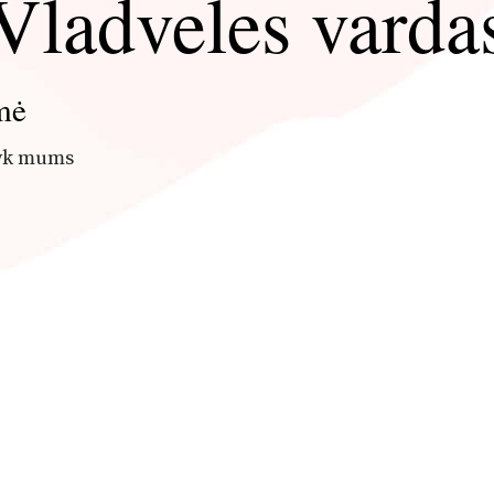
Vladveles varda
mė
šyk mums