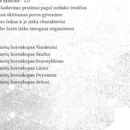
s skaičius - 137
alaidavimo pratimai pagal zodiako ženklus
us skirtumas poros gyvenime
o laikas ir jo įtaka charakteriui
io fazės įtaka žmogaus organizmui
metų horoskopas Vandeniui
metų horoskopas Šauliui
metų horoskopas Svarstyklėms
metų horoskopas Liūtui
metų horoskopas Dvyniams
metų horoskopas Avinui