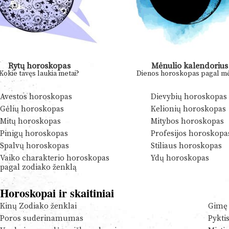
Rytų horoskopas
Mėnulio kalendorius
Kokie tavęs laukia metai?
Dienos horoskopas pagal mė
Avestos horoskopas
Dievybių horoskopas
Gėlių horoskopas
Kelionių horoskopas
Mitų horoskopas
Mitybos horoskopas
Pinigų horoskopas
Profesijos horoskopa
Spalvų horoskopas
Stiliaus horoskopas
Vaiko charakterio horoskopas
Ydų horoskopas
pagal zodiako ženklą
Horoskopai ir skaitiniai
Kinų Zodiako ženklai
Gimę 
Poros suderinamumas
Pykti