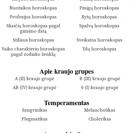
Nuotaikos horoskopas
Pinigų horoskopas
Profesijos horoskopas
Rytų horoskopas
Skaičių horoskopas pagal
Spalvų horoskopas
gimimo datą
Stiliaus horoskopas
Sveikatos horoskopas
Vaiko charakterio horoskopas
Ydų horoskopas
pagal zodiako ženklą
Apie kraujo grupes
A (II) kraujo grupė
B (III) kraujo grupė
AB (IV) kraujo grupė
0 (I) kraujo grupė
Temperamentas
Sangvinikas
Melancholikas
Flegmatikas
Cholerikas