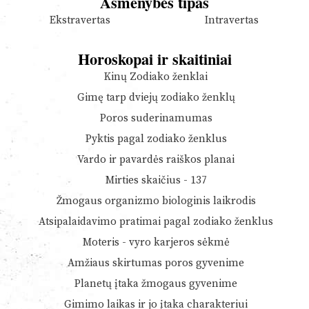
Asmenybės tipas
Ekstravertas
Intravertas
Horoskopai ir skaitiniai
Kinų Zodiako ženklai
Gimę tarp dviejų zodiako ženklų
Poros suderinamumas
Pyktis pagal zodiako ženklus
Vardo ir pavardės raiškos planai
Mirties skaičius - 137
Žmogaus organizmo biologinis laikrodis
Atsipalaidavimo pratimai pagal zodiako ženklus
Moteris - vyro karjeros sėkmė
Amžiaus skirtumas poros gyvenime
Planetų įtaka žmogaus gyvenime
Gimimo laikas ir jo įtaka charakteriui