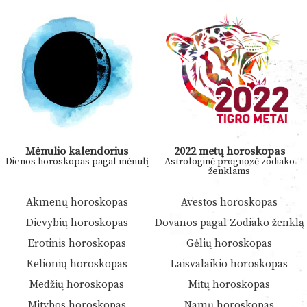
Mėnulio kalendorius
2022 metų horoskopas
Dienos horoskopas pagal mėnulį
Astrologinė prognozė zodiako
ženklams
Akmenų horoskopas
Avestos horoskopas
Dievybių horoskopas
Dovanos pagal Zodiako ženklą
Erotinis horoskopas
Gėlių horoskopas
Kelionių horoskopas
Laisvalaikio horoskopas
Medžių horoskopas
Mitų horoskopas
Mitybos horoskopas
Namų horoskopas