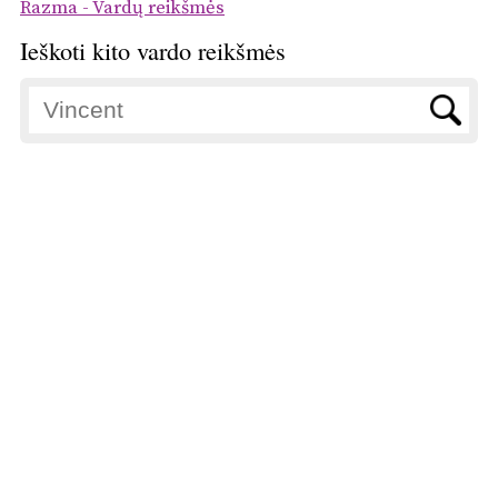
Razma - Vardų reikšmės
Ieškoti kito vardo reikšmės