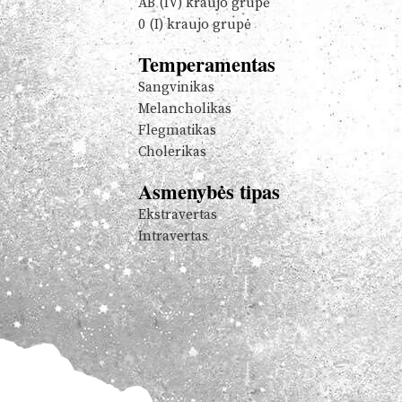
AB (IV) kraujo grupė
0 (I) kraujo grupė
Temperamentas
Sangvinikas
Melancholikas
Flegmatikas
Cholerikas
Asmenybės tipas
Ekstravertas
Intravertas