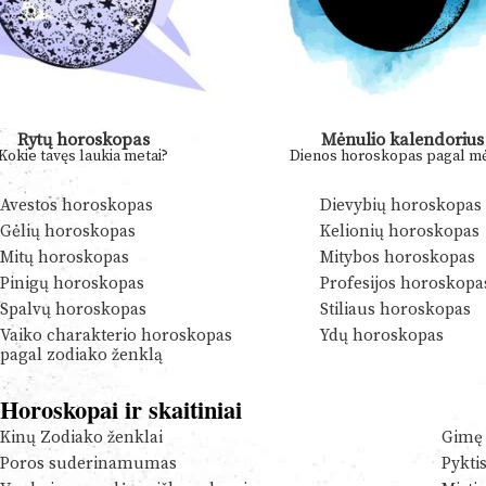
Rytų horoskopas
Mėnulio kalendorius
Kokie tavęs laukia metai?
Dienos horoskopas pagal mė
Avestos horoskopas
Dievybių horoskopas
Gėlių horoskopas
Kelionių horoskopas
Mitų horoskopas
Mitybos horoskopas
Pinigų horoskopas
Profesijos horoskopa
Spalvų horoskopas
Stiliaus horoskopas
Vaiko charakterio horoskopas
Ydų horoskopas
pagal zodiako ženklą
Horoskopai ir skaitiniai
Kinų Zodiako ženklai
Gimę 
Poros suderinamumas
Pykti