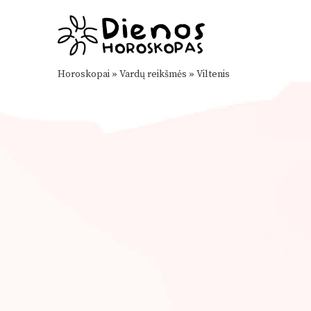
Horoskopai
»
Vardų reikšmės
»
Viltenis