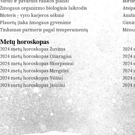
Vardo ir pavardės raiškos planai
Mirtie
Žmogaus organizmo biologinis laikrodis
Atsip
Moteris - vyro karjeros sėkmė
Amžia
Planetų įtaka žmogaus gyvenime
Gimim
Tinkamas partneris pagal temperamentą
Mėnul
Metų horoskopas
2024 metų horoskopas Žuvims
2024 
2024 metų horoskopas Ožiaragiui
2024 
2024 metų horoskopas Skorpionui
2024 
2024 metų horoskopas Mergelei
2024 
2024 metų horoskopas Vėžiui
2024 
2024 metų horoskopas Jaučiui
2024 