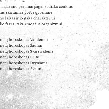
s skaičius - 137
alaidavimo pratimai pagal zodiako ženklus
us skirtumas poros gyvenime
o laikas ir jo įtaka charakteriui
io fazės įtaka žmogaus organizmui
metų horoskopas Vandeniui
metų horoskopas Šauliui
metų horoskopas Svarstyklėms
metų horoskopas Liūtui
metų horoskopas Dvyniams
metų horoskopas Avinui