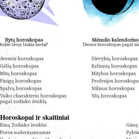
Rytų horoskopas
Mėnulio kalendorius
Kokie tavęs laukia metai?
Dienos horoskopas pagal mė
Avestos horoskopas
Dievybių horoskopas
Gėlių horoskopas
Kelionių horoskopas
Mitų horoskopas
Mitybos horoskopas
Pinigų horoskopas
Profesijos horoskopa
Spalvų horoskopas
Stiliaus horoskopas
Vaiko charakterio horoskopas
Ydų horoskopas
pagal zodiako ženklą
Horoskopai ir skaitiniai
Kinų Zodiako ženklai
Gimę 
Poros suderinamumas
Pykti