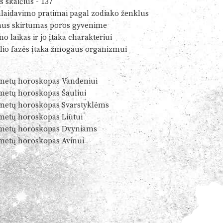
s skaičius - 137
alaidavimo pratimai pagal zodiako ženklus
us skirtumas poros gyvenime
o laikas ir jo įtaka charakteriui
io fazės įtaka žmogaus organizmui
metų horoskopas Vandeniui
metų horoskopas Šauliui
metų horoskopas Svarstyklėms
metų horoskopas Liūtui
metų horoskopas Dvyniams
metų horoskopas Avinui