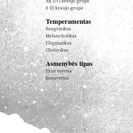
AB (IV) kraujo grupė
0 (I) kraujo grupė
Temperamentas
Sangvinikas
Melancholikas
Flegmatikas
Cholerikas
Asmenybės tipas
Ekstravertas
Intravertas