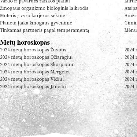
Vardo ir pavardės raiškos planai
Mirtie
Žmogaus organizmo biologinis laikrodis
Atsip
Moteris - vyro karjeros sėkmė
Amžia
Planetų įtaka žmogaus gyvenime
Gimim
Tinkamas partneris pagal temperamentą
Mėnul
Metų horoskopas
2024 metų horoskopas Žuvims
2024 
2024 metų horoskopas Ožiaragiui
2024 
2024 metų horoskopas Skorpionui
2024 
2024 metų horoskopas Mergelei
2024 
2024 metų horoskopas Vėžiui
2024 
2024 metų horoskopas Jaučiui
2024 