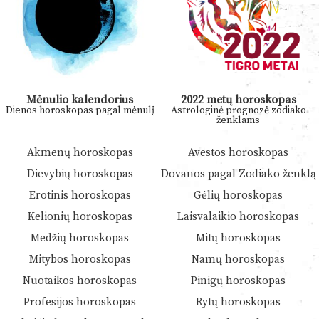
Mėnulio kalendorius
2022 metų horoskopas
Dienos horoskopas pagal mėnulį
Astrologinė prognozė zodiako
ženklams
Akmenų horoskopas
Avestos horoskopas
Dievybių horoskopas
Dovanos pagal Zodiako ženklą
Erotinis horoskopas
Gėlių horoskopas
Kelionių horoskopas
Laisvalaikio horoskopas
Medžių horoskopas
Mitų horoskopas
Mitybos horoskopas
Namų horoskopas
Nuotaikos horoskopas
Pinigų horoskopas
Profesijos horoskopas
Rytų horoskopas