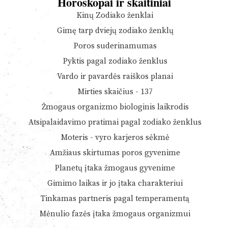
Horoskopai ir skaitiniai
Kinų Zodiako ženklai
Gimę tarp dviejų zodiako ženklų
Poros suderinamumas
Pyktis pagal zodiako ženklus
Vardo ir pavardės raiškos planai
Mirties skaičius - 137
Žmogaus organizmo biologinis laikrodis
Atsipalaidavimo pratimai pagal zodiako ženklus
Moteris - vyro karjeros sėkmė
Amžiaus skirtumas poros gyvenime
Planetų įtaka žmogaus gyvenime
Gimimo laikas ir jo įtaka charakteriui
Tinkamas partneris pagal temperamentą
Mėnulio fazės įtaka žmogaus organizmui