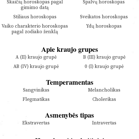
Skaičių horoskopas pagal
Spalvų horoskopas
gimimo datą
Stiliaus horoskopas
Sveikatos horoskopas
Vaiko charakterio horoskopas
Ydų horoskopas
pagal zodiako ženklą
Apie kraujo grupes
A (II) kraujo grupė
B (III) kraujo grupė
AB (IV) kraujo grupė
0 (I) kraujo grupė
Temperamentas
Sangvinikas
Melancholikas
Flegmatikas
Cholerikas
Asmenybės tipas
Ekstravertas
Intravertas