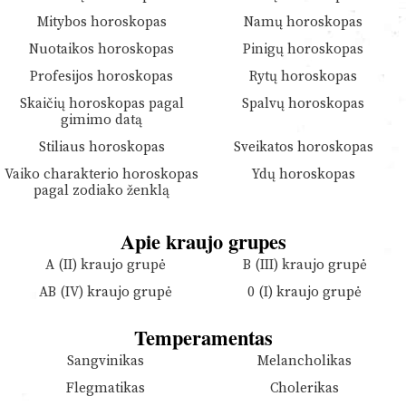
Mitybos horoskopas
Namų horoskopas
Nuotaikos horoskopas
Pinigų horoskopas
Profesijos horoskopas
Rytų horoskopas
Skaičių horoskopas pagal
Spalvų horoskopas
gimimo datą
Stiliaus horoskopas
Sveikatos horoskopas
Vaiko charakterio horoskopas
Ydų horoskopas
pagal zodiako ženklą
Apie kraujo grupes
A (II) kraujo grupė
B (III) kraujo grupė
AB (IV) kraujo grupė
0 (I) kraujo grupė
Temperamentas
Sangvinikas
Melancholikas
Flegmatikas
Cholerikas