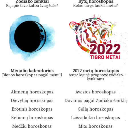
Zodiako ženklai
Rytų horoskopas
Ką apie tave kalba žvaigždės?
Kokie tavęs laukia metai?
Mėnulio kalendorius
2022 metų horoskopas
Dienos horoskopas pagal mėnulį
Astrologinė prognozė zodiako
ženklams
Akmenų horoskopas
Avestos horoskopas
Dievybių horoskopas
Dovanos pagal Zodiako ženklą
Erotinis horoskopas
Gėlių horoskopas
Kelionių horoskopas
Laisvalaikio horoskopas
Medžių horoskopas
Mitų horoskopas