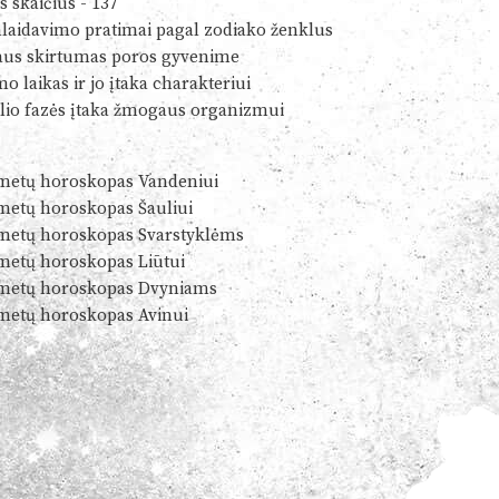
s skaičius - 137
alaidavimo pratimai pagal zodiako ženklus
us skirtumas poros gyvenime
o laikas ir jo įtaka charakteriui
io fazės įtaka žmogaus organizmui
metų horoskopas Vandeniui
metų horoskopas Šauliui
metų horoskopas Svarstyklėms
metų horoskopas Liūtui
metų horoskopas Dvyniams
metų horoskopas Avinui