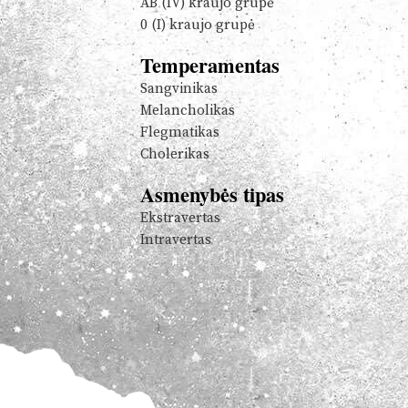
AB (IV) kraujo grupė
0 (I) kraujo grupė
Temperamentas
Sangvinikas
Melancholikas
Flegmatikas
Cholerikas
Asmenybės tipas
Ekstravertas
Intravertas