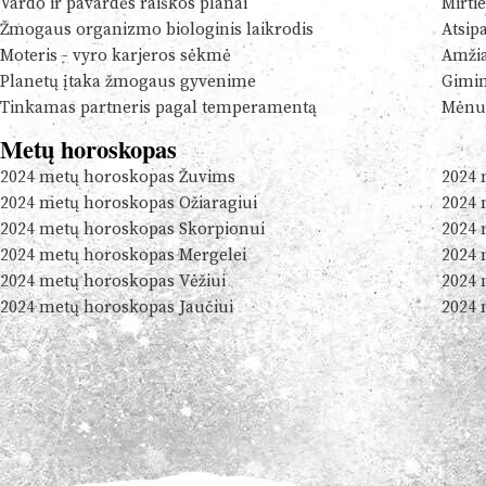
Vardo ir pavardės raiškos planai
Mirtie
Žmogaus organizmo biologinis laikrodis
Atsip
Moteris - vyro karjeros sėkmė
Amžia
Planetų įtaka žmogaus gyvenime
Gimim
Tinkamas partneris pagal temperamentą
Mėnul
Metų horoskopas
2024 metų horoskopas Žuvims
2024 
2024 metų horoskopas Ožiaragiui
2024 
2024 metų horoskopas Skorpionui
2024 
2024 metų horoskopas Mergelei
2024 
2024 metų horoskopas Vėžiui
2024 
2024 metų horoskopas Jaučiui
2024 