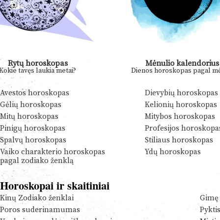
Rytų horoskopas
Mėnulio kalendorius
Kokie tavęs laukia metai?
Dienos horoskopas pagal mė
Avestos horoskopas
Dievybių horoskopas
Gėlių horoskopas
Kelionių horoskopas
Mitų horoskopas
Mitybos horoskopas
Pinigų horoskopas
Profesijos horoskopa
Spalvų horoskopas
Stiliaus horoskopas
Vaiko charakterio horoskopas
Ydų horoskopas
pagal zodiako ženklą
Horoskopai ir skaitiniai
Kinų Zodiako ženklai
Gimę 
Poros suderinamumas
Pykti