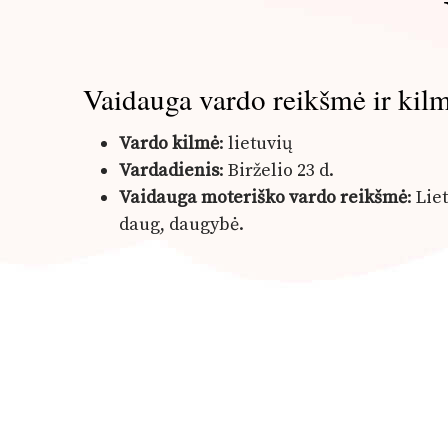
Vaidauga vardo reikšmė ir kil
Vardo kilmė
: lietuvių
Vardadienis
: Birželio 23 d.
Vaidauga moteriško vardo reikšmė
: Lie
daug, daugybė.