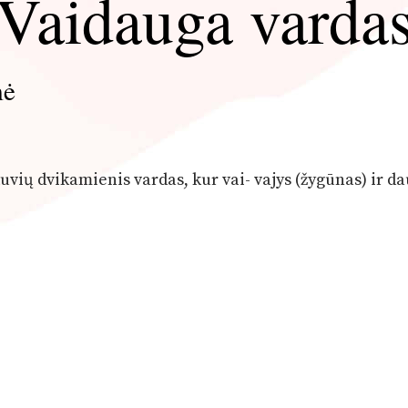
Vaidauga varda
mė
tuvių dvikamienis vardas, kur vai- vajys (žygūnas) ir d