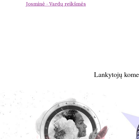
Josminė - Vardų reikšmės
Lankytojų kome