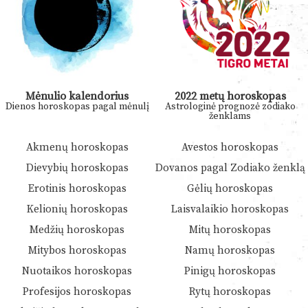
Mėnulio kalendorius
2022 metų horoskopas
Dienos horoskopas pagal mėnulį
Astrologinė prognozė zodiako
ženklams
Akmenų horoskopas
Avestos horoskopas
Dievybių horoskopas
Dovanos pagal Zodiako ženklą
Erotinis horoskopas
Gėlių horoskopas
Kelionių horoskopas
Laisvalaikio horoskopas
Medžių horoskopas
Mitų horoskopas
Mitybos horoskopas
Namų horoskopas
Nuotaikos horoskopas
Pinigų horoskopas
Profesijos horoskopas
Rytų horoskopas