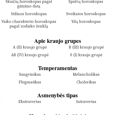
Skaičių horoskopas pagal
Spalvų horoskopas
gimimo datą
Stiliaus horoskopas
Sveikatos horoskopas
Vaiko charakterio horoskopas
Ydų horoskopas
pagal zodiako ženklą
Apie kraujo grupes
A (II) kraujo grupė
B (III) kraujo grupė
AB (IV) kraujo grupė
0 (I) kraujo grupė
Temperamentas
Sangvinikas
Melancholikas
Flegmatikas
Cholerikas
Asmenybės tipas
Ekstravertas
Intravertas