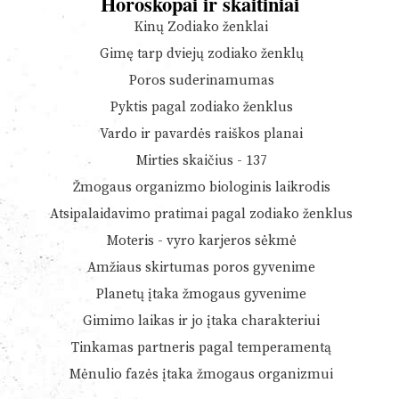
Horoskopai ir skaitiniai
Kinų Zodiako ženklai
Gimę tarp dviejų zodiako ženklų
Poros suderinamumas
Pyktis pagal zodiako ženklus
Vardo ir pavardės raiškos planai
Mirties skaičius - 137
Žmogaus organizmo biologinis laikrodis
Atsipalaidavimo pratimai pagal zodiako ženklus
Moteris - vyro karjeros sėkmė
Amžiaus skirtumas poros gyvenime
Planetų įtaka žmogaus gyvenime
Gimimo laikas ir jo įtaka charakteriui
Tinkamas partneris pagal temperamentą
Mėnulio fazės įtaka žmogaus organizmui