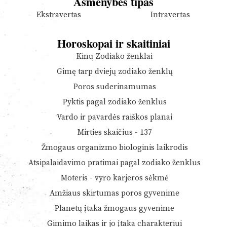
Asmenybės tipas
Ekstravertas
Intravertas
Horoskopai ir skaitiniai
Kinų Zodiako ženklai
Gimę tarp dviejų zodiako ženklų
Poros suderinamumas
Pyktis pagal zodiako ženklus
Vardo ir pavardės raiškos planai
Mirties skaičius - 137
Žmogaus organizmo biologinis laikrodis
Atsipalaidavimo pratimai pagal zodiako ženklus
Moteris - vyro karjeros sėkmė
Amžiaus skirtumas poros gyvenime
Planetų įtaka žmogaus gyvenime
Gimimo laikas ir jo įtaka charakteriui