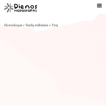
Horoskopai
»
Vardų reikšmės
»
Troj