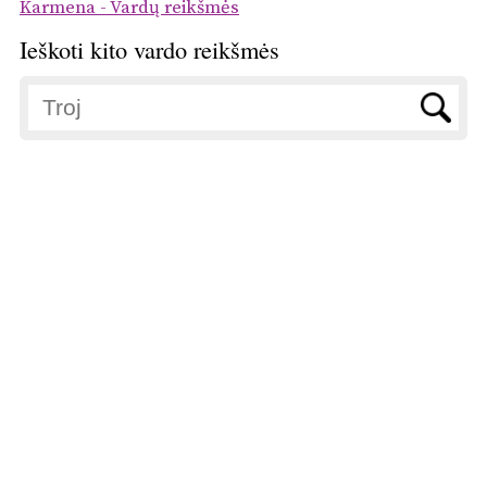
Karmena - Vardų reikšmės
Ieškoti kito vardo reikšmės