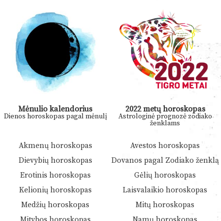
Mėnulio kalendorius
2022 metų horoskopas
Dienos horoskopas pagal mėnulį
Astrologinė prognozė zodiako
ženklams
Akmenų horoskopas
Avestos horoskopas
Dievybių horoskopas
Dovanos pagal Zodiako ženklą
Erotinis horoskopas
Gėlių horoskopas
Kelionių horoskopas
Laisvalaikio horoskopas
Medžių horoskopas
Mitų horoskopas
Mitybos horoskopas
Namų horoskopas