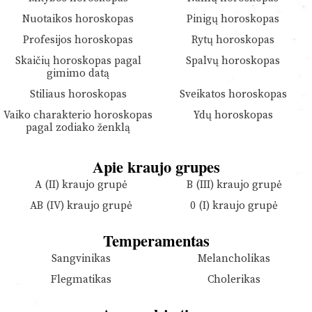
Nuotaikos horoskopas
Pinigų horoskopas
Profesijos horoskopas
Rytų horoskopas
Skaičių horoskopas pagal
Spalvų horoskopas
gimimo datą
Stiliaus horoskopas
Sveikatos horoskopas
Vaiko charakterio horoskopas
Ydų horoskopas
pagal zodiako ženklą
Apie kraujo grupes
A (II) kraujo grupė
B (III) kraujo grupė
AB (IV) kraujo grupė
0 (I) kraujo grupė
Temperamentas
Sangvinikas
Melancholikas
Flegmatikas
Cholerikas