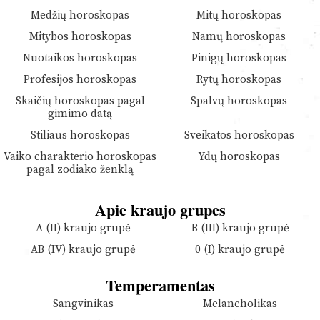
Medžių horoskopas
Mitų horoskopas
Mitybos horoskopas
Namų horoskopas
Nuotaikos horoskopas
Pinigų horoskopas
Profesijos horoskopas
Rytų horoskopas
Skaičių horoskopas pagal
Spalvų horoskopas
gimimo datą
Stiliaus horoskopas
Sveikatos horoskopas
Vaiko charakterio horoskopas
Ydų horoskopas
pagal zodiako ženklą
Apie kraujo grupes
A (II) kraujo grupė
B (III) kraujo grupė
AB (IV) kraujo grupė
0 (I) kraujo grupė
Temperamentas
Sangvinikas
Melancholikas