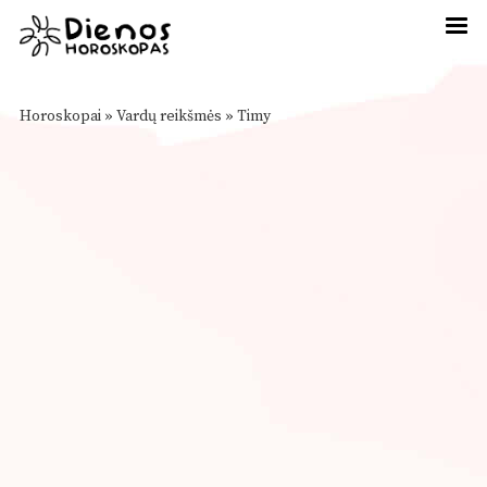
Horoskopai
»
Vardų reikšmės
»
Timy