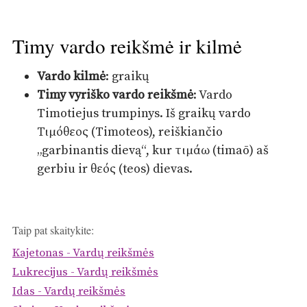
Timy vardo reikšmė ir kilmė
Vardo kilmė
: graikų
Timy vyriško vardo reikšmė
: Vardo
Timotiejus trumpinys. Iš graikų vardo
Τιμόθεος (Timoteos), reiškiančio
„garbinantis dievą“, kur τιμάω (timaō) aš
gerbiu ir θεός (teos) dievas.
Taip pat skaitykite:
Kajetonas - Vardų reikšmės
Lukrecijus - Vardų reikšmės
Idas - Vardų reikšmės