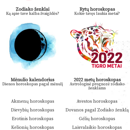
Zodiako ženklai
Rytų horoskopas
Ką apie tave kalba žvaigždės?
Kokie tavęs laukia metai?
Mėnulio kalendorius
2022 metų horoskopas
Dienos horoskopas pagal mėnulį
Astrologinė prognozė zodiako
ženklams
Akmenų horoskopas
Avestos horoskopas
Dievybių horoskopas
Dovanos pagal Zodiako ženklą
Erotinis horoskopas
Gėlių horoskopas
Kelionių horoskopas
Laisvalaikio horoskopas