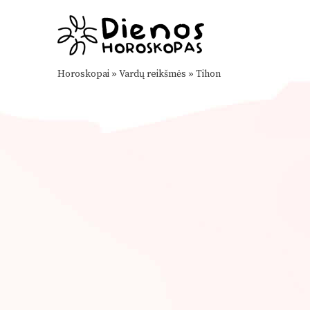
Horoskopai
»
Vardų reikšmės
»
Tihon