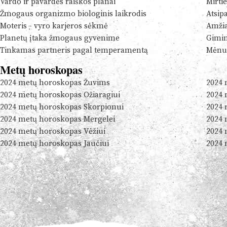
Vardo ir pavardės raiškos planai
Mirtie
Žmogaus organizmo biologinis laikrodis
Atsip
Moteris - vyro karjeros sėkmė
Amžia
Planetų įtaka žmogaus gyvenime
Gimim
Tinkamas partneris pagal temperamentą
Mėnul
Metų horoskopas
2024 metų horoskopas Žuvims
2024 
2024 metų horoskopas Ožiaragiui
2024 
2024 metų horoskopas Skorpionui
2024 
2024 metų horoskopas Mergelei
2024 
2024 metų horoskopas Vėžiui
2024 
2024 metų horoskopas Jaučiui
2024 