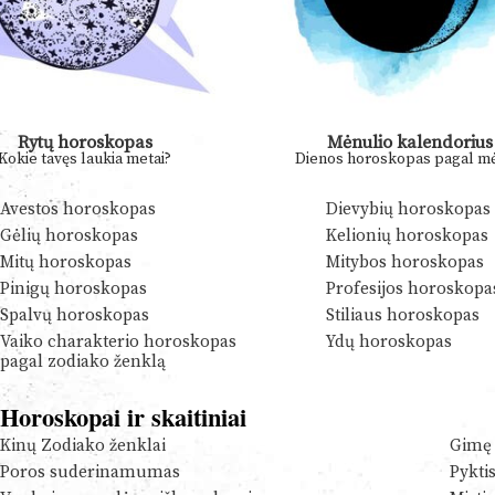
Rytų horoskopas
Mėnulio kalendorius
Kokie tavęs laukia metai?
Dienos horoskopas pagal mė
Avestos horoskopas
Dievybių horoskopas
Gėlių horoskopas
Kelionių horoskopas
Mitų horoskopas
Mitybos horoskopas
Pinigų horoskopas
Profesijos horoskopa
Spalvų horoskopas
Stiliaus horoskopas
Vaiko charakterio horoskopas
Ydų horoskopas
pagal zodiako ženklą
Horoskopai ir skaitiniai
Kinų Zodiako ženklai
Gimę 
Poros suderinamumas
Pykti