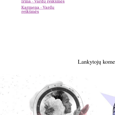
Irma - Vardų reikšmės
Karmena - Vardų
reikšmės
Lankytojų kome