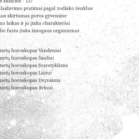
s skaičius - 137
alaidavimo pratimai pagal zodiako ženklus
us skirtumas poros gyvenime
o laikas ir jo įtaka charakteriui
io fazės įtaka žmogaus organizmui
metų horoskopas Vandeniui
metų horoskopas Šauliui
metų horoskopas Svarstyklėms
metų horoskopas Liūtui
metų horoskopas Dvyniams
metų horoskopas Avinui